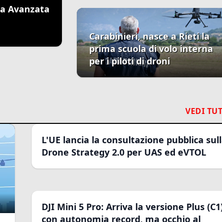
ea Avanzata
Carabinieri, nasce a Rieti la
prima scuola di volo interna
per i piloti di droni
VEDI TUT
L'UE lancia la consultazione pubblica sul
Drone Strategy 2.0 per UAS ed eVTOL
DJI Mini 5 Pro: Arriva la versione Plus (C1
con autonomia record, ma occhio al