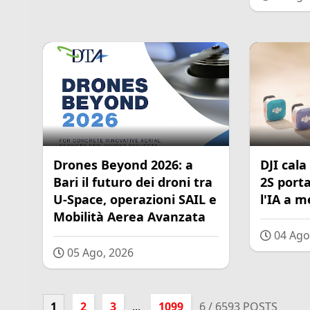
Drones Beyond 2026: a
DJI cala 
Bari il futuro dei droni tra
2S porta 
U-Space, operazioni SAIL e
l'IA a m
Mobilità Aerea Avanzata
04 Ago
05 Ago, 2026
1
2
3
...
1099
6
/ 6593 POSTS