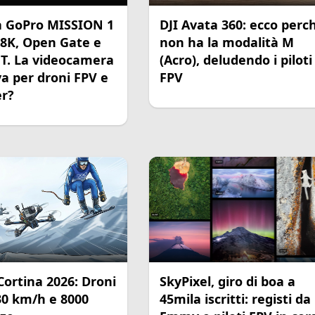
la GoPro MISSION 1
DJI Avata 360: ecco perc
 8K, Open Gate e
non ha la modalità M
FT. La videocamera
(Acro), deludendo i piloti
va per droni FPV e
FPV
er?
Cortina 2026: Droni
SkyPixel, giro di boa a
30 km/h e 8000
45mila iscritti: registi da