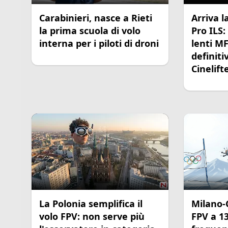
Carabinieri, nasce a Rieti
Arriva 
la prima scuola di volo
Pro ILS:
interna per i piloti di droni
lenti M
definiti
Cinelift
La Polonia semplifica il
Milano-
volo FPV: non serve più
FPV a 1