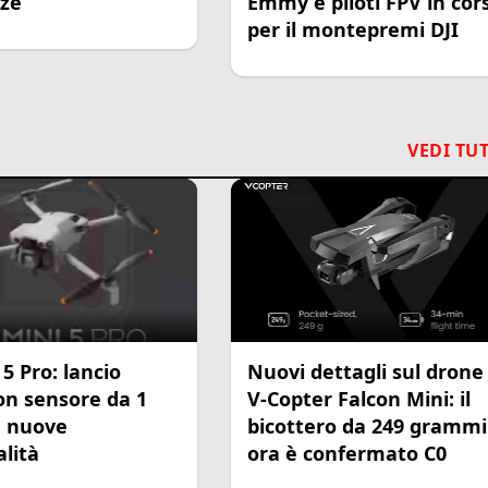
ze
Emmy e piloti FPV in cor
per il montepremi DJI
VEDI TUT
 5 Pro: lancio
Nuovi dettagli sul drone
on sensore da 1
V-Copter Falcon Mini: il
e nuove
bicottero da 249 grammi
lità
ora è confermato C0