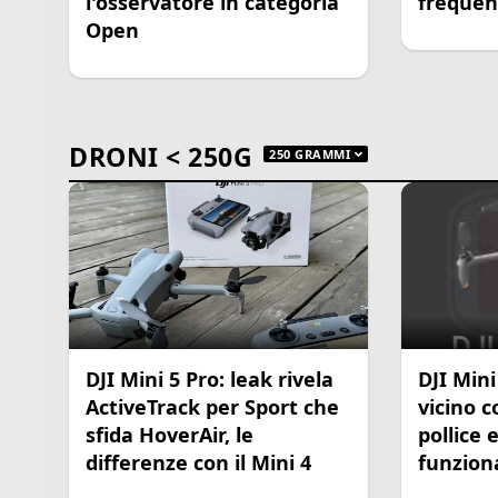
l'osservatore in categoria
frequen
Open
DRONI < 250G
250 GRAMMI
DJI Mini 5 Pro: leak rivela
DJI Mini
ActiveTrack per Sport che
vicino c
sfida HoverAir, le
pollice 
differenze con il Mini 4
funziona