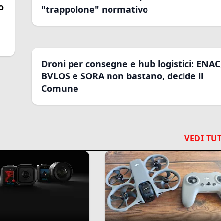
o
"trappolone" normativo
Droni per consegne e hub logistici: ENAC
BVLOS e SORA non bastano, decide il
Comune
VEDI TUT