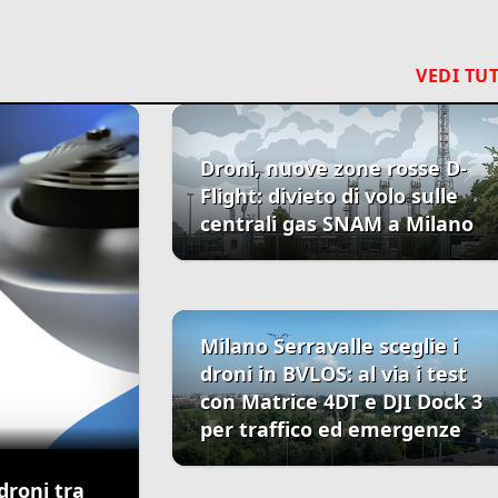
VEDI TUT
Droni, nuove zone rosse D-
Flight: divieto di volo sulle
centrali gas SNAM a Milano
Milano Serravalle sceglie i
droni in BVLOS: al via i test
con Matrice 4DT e DJI Dock 3
per traffico ed emergenze
droni tra