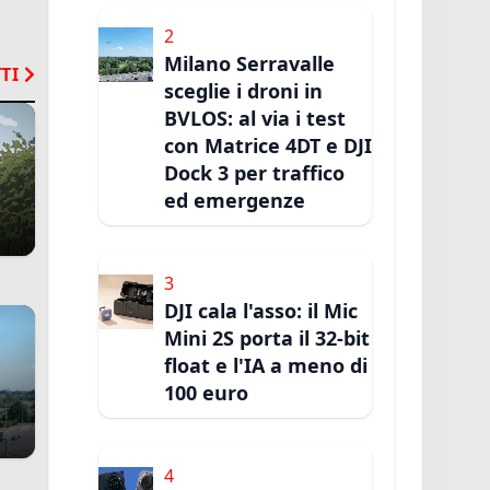
2
Milano Serravalle
TI
sceglie i droni in
BVLOS: al via i test
con Matrice 4DT e DJI
Dock 3 per traffico
ed emergenze
3
DJI cala l'asso: il Mic
Mini 2S porta il 32-bit
float e l'IA a meno di
100 euro
4