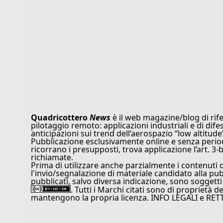
Quadricottero
News
è il web magazine/blog di rife
pilotaggio remoto: applicazioni industriali e di dife
anticipazioni sui trend dell’aerospazio “low altitude
Pubblicazione esclusivamente online e senza periodi
ricorrano i presupposti, trova applicazione l’art. 3-b
richiamate.
Prima di utilizzare anche parzialmente i contenuti 
l'invio/segnalazione di materiale candidato alla pu
pubblicati, salvo diversa indicazione, sono soggetti
. Tutti i Marchi citati sono di proprietà d
mantengono la propria licenza. INFO LEGALI e RET