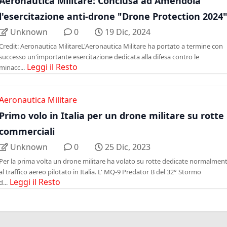
Aeronautica Militare: Conclusa ad Amendola
l'esercitazione anti-drone "Drone Protection 2024
Unknown
0
19 Dic, 2024
Credit: Aeronautica MilitareL'Aeronautica Militare ha portato a termine con
successo un'importante esercitazione dedicata alla difesa contro le
Leggi il Resto
minacc...
Aeronautica Militare
Primo volo in Italia per un drone militare su rotte
commerciali
Unknown
0
25 Dic, 2023
Per la prima volta un drone militare ha volato su rotte dedicate normalmen
al traffico aereo pilotato in Italia. L' MQ-9 Predator B del 32° Stormo
Leggi il Resto
d...