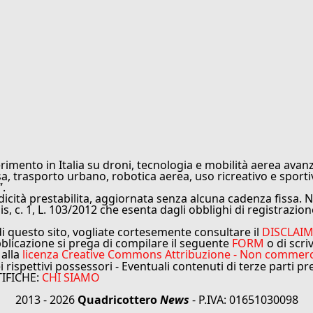
rimento in Italia su droni, tecnologia e mobilità aerea avanz
sa, trasporto urbano, robotica aerea, uso ricreativo e sporti
”.
cità prestabilita, aggiornata senza alcuna cadenza fissa. No
is, c. 1, L. 103/2012 che esenta dagli obblighi di registrazion
di questo sito, vogliate cortesemente consultare il
DISCLAI
bblicazione si prega di compilare il seguente
FORM
o di scri
 alla
licenza Creative Commons Attribuzione - Non commercial
ei rispettivi possessori - Eventuali contenuti di terze parti p
TIFICHE:
CHI SIAMO
2013 - 2026
Quadricottero
News
- P.IVA: 01651030098