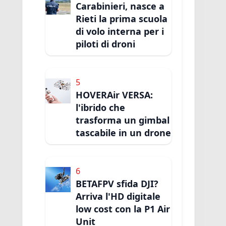
Carabinieri, nasce a
Rieti la prima scuola
di volo interna per i
piloti di droni
5
HOVERAir VERSA:
l'ibrido che
trasforma un gimbal
tascabile in un drone
6
BETAFPV sfida DJI?
Arriva l'HD digitale
low cost con la P1 Air
Unit