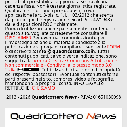
periodicità prestabilita, aggiornata senza alcuna
cadenza fissa. Non è testata giornalistica registrata.
Qualora ne ricorrano i presupposti, trova
applicazione l’art. 3-bis, c. 1, L. 103/2012 che esenta
dagli obblighi di registrazione ex art. 5 L. 47/1948 e
dalle disposizioni ROC richiamate.
Prima di utilizzare anche parzialmente i contenuti di
questo sito, vogliate cortesemente consultare il
DISCLAIMER
Per eventuali comunicazioni e per
l'invio/segnalazione di materiale candidato alla
pubblicazione si prega di compilare il seguente
FORM
o di scrivere a:
info @ quadricottero.com
. Tutti i
contenuti pubblicati, salvo diversa indicazione, sono
soggetti alla
licenza Creative Commons Attribuzione -
Non commerciale - Condividi allo stesso modo 3.0
Italia
. Tutti i Marchi citati sono di proprietà
dei rispettivi possessori - Eventuali contenuti di terze
parti presenti nel sito, compresi video e fotografie,
mantengono la propria licenza. INFO LEGALI e
RETTIFICHE:
CHI SIAMO
2013 - 2026
Quadricottero
News
- P.IVA: 01651030098