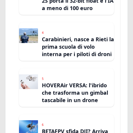
2S porta il 32-bit float e l'IA
a meno di 100 euro
4
Carabinieri, nasce a Rieti la
prima scuola di volo
interna per i piloti di droni
5
HOVERAir VERSA: l'ibrido
che trasforma un gimbal
tascabile in un drone
6
BETAFPV sfida DJI? Arriva