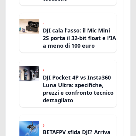
4
DJI cala l'asso: il Mic Mini
2S porta il 32-bit float e l'IA
a meno di 100 euro
5
DJI Pocket 4P vs Insta360
Luna Ultra: specifiche,
prezzi e confronto tecnico
dettagliato
6
BETAFPV sfida DJI? Arriva