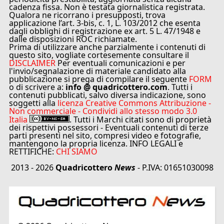
cadenza fissa. Non è testata giornalistica registrata.
Qualora ne ricorrano i presupposti, trova
applicazione l’art. 3-bis, c. 1, L. 103/2012 che esenta
dagli obblighi di registrazione ex art. 5 L. 47/1948 e
dalle disposizioni ROC richiamate.
Prima di utilizzare anche parzialmente i contenuti di
questo sito, vogliate cortesemente consultare il
DISCLAIMER
Per eventuali comunicazioni e per
l'invio/segnalazione di materiale candidato alla
pubblicazione si prega di compilare il seguente
FORM
o di scrivere a:
info @ quadricottero.com
. Tutti i
contenuti pubblicati, salvo diversa indicazione, sono
soggetti alla
licenza Creative Commons Attribuzione -
Non commerciale - Condividi allo stesso modo 3.0
Italia
. Tutti i Marchi citati sono di proprietà
dei rispettivi possessori - Eventuali contenuti di terze
parti presenti nel sito, compresi video e fotografie,
mantengono la propria licenza. INFO LEGALI e
RETTIFICHE:
CHI SIAMO
2013 - 2026
Quadricottero
News
- P.IVA: 01651030098