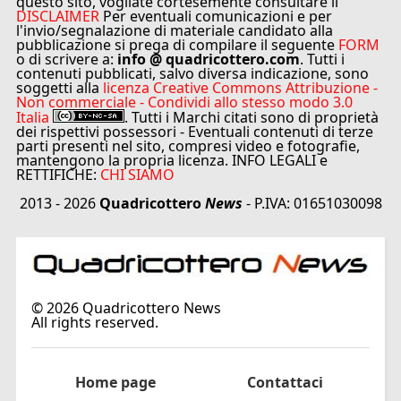
questo sito, vogliate cortesemente consultare il
DISCLAIMER
Per eventuali comunicazioni e per
l'invio/segnalazione di materiale candidato alla
pubblicazione si prega di compilare il seguente
FORM
o di scrivere a:
info @ quadricottero.com
. Tutti i
contenuti pubblicati, salvo diversa indicazione, sono
soggetti alla
licenza Creative Commons Attribuzione -
Non commerciale - Condividi allo stesso modo 3.0
Italia
. Tutti i Marchi citati sono di proprietà
dei rispettivi possessori - Eventuali contenuti di terze
parti presenti nel sito, compresi video e fotografie,
mantengono la propria licenza. INFO LEGALI e
RETTIFICHE:
CHI SIAMO
2013 - 2026
Quadricottero
News
- P.IVA: 01651030098
©
2026
Quadricottero News
All rights reserved.
Home page
Contattaci