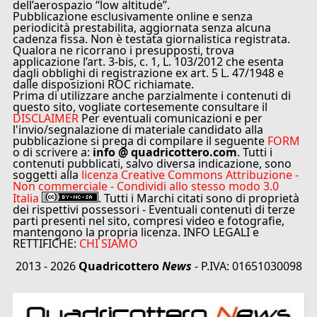
dell’aerospazio “low altitude”.
Pubblicazione esclusivamente online e senza
periodicità prestabilita, aggiornata senza alcuna
cadenza fissa. Non è testata giornalistica registrata.
Qualora ne ricorrano i presupposti, trova
applicazione l’art. 3-bis, c. 1, L. 103/2012 che esenta
dagli obblighi di registrazione ex art. 5 L. 47/1948 e
dalle disposizioni ROC richiamate.
Prima di utilizzare anche parzialmente i contenuti di
questo sito, vogliate cortesemente consultare il
DISCLAIMER
Per eventuali comunicazioni e per
l'invio/segnalazione di materiale candidato alla
pubblicazione si prega di compilare il seguente
FORM
o di scrivere a:
info @ quadricottero.com
. Tutti i
contenuti pubblicati, salvo diversa indicazione, sono
soggetti alla
licenza Creative Commons Attribuzione -
Non commerciale - Condividi allo stesso modo 3.0
Italia
. Tutti i Marchi citati sono di proprietà
dei rispettivi possessori - Eventuali contenuti di terze
parti presenti nel sito, compresi video e fotografie,
mantengono la propria licenza. INFO LEGALI e
RETTIFICHE:
CHI SIAMO
2013 - 2026
Quadricottero
News
- P.IVA: 01651030098