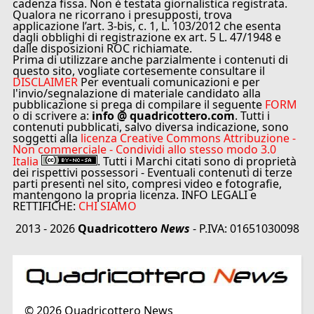
cadenza fissa. Non è testata giornalistica registrata.
Qualora ne ricorrano i presupposti, trova
applicazione l’art. 3-bis, c. 1, L. 103/2012 che esenta
dagli obblighi di registrazione ex art. 5 L. 47/1948 e
dalle disposizioni ROC richiamate.
Prima di utilizzare anche parzialmente i contenuti di
questo sito, vogliate cortesemente consultare il
DISCLAIMER
Per eventuali comunicazioni e per
l'invio/segnalazione di materiale candidato alla
pubblicazione si prega di compilare il seguente
FORM
o di scrivere a:
info @ quadricottero.com
. Tutti i
contenuti pubblicati, salvo diversa indicazione, sono
soggetti alla
licenza Creative Commons Attribuzione -
Non commerciale - Condividi allo stesso modo 3.0
Italia
. Tutti i Marchi citati sono di proprietà
dei rispettivi possessori - Eventuali contenuti di terze
parti presenti nel sito, compresi video e fotografie,
mantengono la propria licenza. INFO LEGALI e
RETTIFICHE:
CHI SIAMO
2013 - 2026
Quadricottero
News
- P.IVA: 01651030098
©
2026
Quadricottero News