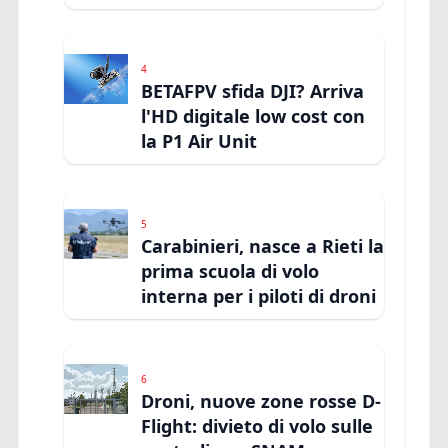
4
BETAFPV sfida DJI? Arriva
l'HD digitale low cost con
la P1 Air Unit
5
Carabinieri, nasce a Rieti la
prima scuola di volo
interna per i piloti di droni
6
Droni, nuove zone rosse D-
Flight: divieto di volo sulle