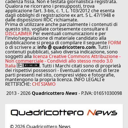
cadenza fissa. Non è testata giornalistica registrata.
Qualora ne ricorrano i presupposti, trova
applicazione l’art. 3-bis, c. 1, L. 103/2012 che esenta
dagli obblighi di registrazione ex art. 5 L. 47/1948 e
dalle disposizioni ROC richiamate.
Prima di utilizzare anche parzialmente i contenuti di
questo sito, vogliate cortesemente consultare il
DISCLAIMER
Per eventuali comunicazioni e per
l'invio/segnalazione di materiale candidato alla
pubblicazione si prega di compilare il seguente
FORM
o di scrivere a:
info @ quadricottero.com
. Tutti i
contenuti pubblicati, salvo diversa indicazione, sono
soggetti alla
licenza Creative Commons Attribuzione -
Non commerciale - Condividi allo stesso modo 3.0
Italia
. Tutti i Marchi citati sono di proprietà
dei rispettivi possessori - Eventuali contenuti di terze
parti presenti nel sito, compresi video e fotografie,
mantengono la propria licenza. INFO LEGALI e
RETTIFICHE:
CHI SIAMO
2013 - 2026
Quadricottero
News
- P.IVA: 01651030098
©
2026
Quadricottero News