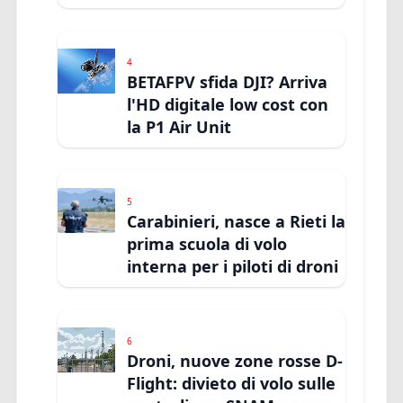
4
BETAFPV sfida DJI? Arriva
l'HD digitale low cost con
la P1 Air Unit
5
Carabinieri, nasce a Rieti la
prima scuola di volo
interna per i piloti di droni
6
Droni, nuove zone rosse D-
Flight: divieto di volo sulle