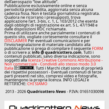
dell’aerospazio “low altitude”.
Pubblicazione esclusivamente online e senza
periodicità prestabilita, aggiornata senza alcuna
cadenza fissa. Non è testata giornalistica registrata.
Qualora ne ricorrano i presupposti, trova
applicazione l’art. 3-bis, c. 1, L. 103/2012 che esenta
dagli obblighi di registrazione ex art. 5 L. 47/1948 e
dalle disposizioni ROC richiamate.
Prima di utilizzare anche parzialmente i contenuti di
questo sito, vogliate cortesemente consultare il
DISCLAIMER
Per eventuali comunicazioni e per
l'invio/segnalazione di materiale candidato alla
pubblicazione si prega di compilare il seguente
FORM
o di scrivere a:
info @ quadricottero.com
. Tutti i
contenuti pubblicati, salvo diversa indicazione, sono
soggetti alla
licenza Creative Commons Attribuzione -
Non commerciale - Condividi allo stesso modo 3.0
Italia
. Tutti i Marchi citati sono di proprietà
dei rispettivi possessori - Eventuali contenuti di terze
parti presenti nel sito, compresi video e fotografie,
mantengono la propria licenza. INFO LEGALI e
RETTIFICHE:
CHI SIAMO
2013 - 2026
Quadricottero
News
- P.IVA: 01651030098