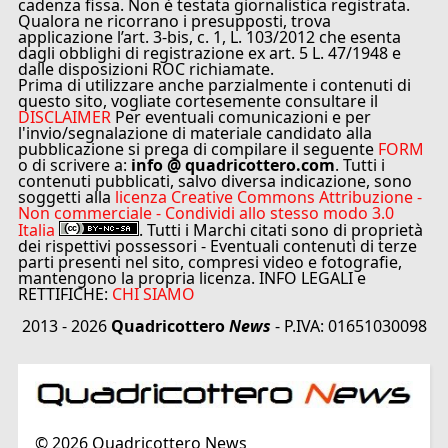
cadenza fissa. Non è testata giornalistica registrata.
Qualora ne ricorrano i presupposti, trova
applicazione l’art. 3-bis, c. 1, L. 103/2012 che esenta
dagli obblighi di registrazione ex art. 5 L. 47/1948 e
dalle disposizioni ROC richiamate.
Prima di utilizzare anche parzialmente i contenuti di
questo sito, vogliate cortesemente consultare il
DISCLAIMER
Per eventuali comunicazioni e per
l'invio/segnalazione di materiale candidato alla
pubblicazione si prega di compilare il seguente
FORM
o di scrivere a:
info @ quadricottero.com
. Tutti i
contenuti pubblicati, salvo diversa indicazione, sono
soggetti alla
licenza Creative Commons Attribuzione -
Non commerciale - Condividi allo stesso modo 3.0
Italia
. Tutti i Marchi citati sono di proprietà
dei rispettivi possessori - Eventuali contenuti di terze
parti presenti nel sito, compresi video e fotografie,
mantengono la propria licenza. INFO LEGALI e
RETTIFICHE:
CHI SIAMO
2013 - 2026
Quadricottero
News
- P.IVA: 01651030098
©
2026
Quadricottero News