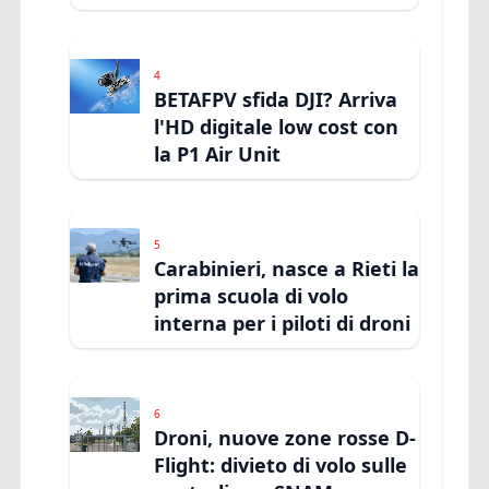
4
BETAFPV sfida DJI? Arriva
l'HD digitale low cost con
la P1 Air Unit
5
Carabinieri, nasce a Rieti la
prima scuola di volo
interna per i piloti di droni
6
Droni, nuove zone rosse D-
Flight: divieto di volo sulle