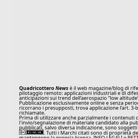
Quadricottero
News
è il web magazine/blog di rife
pilotaggio remoto: applicazioni industriali e di dife
anticipazioni sui trend dell’aerospazio “low altitude
Pubblicazione esclusivamente online e senza periodi
ricorrano i presupposti, trova applicazione l’art. 3-b
richiamate.
Prima di utilizzare anche parzialmente i contenuti 
l'invio/segnalazione di materiale candidato alla pu
pubblicati, salvo diversa indicazione, sono soggetti
. Tutti i Marchi citati sono di proprietà d
mantengono la propria licenza. INFO LEGALI e RET