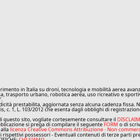
rimento in Italia su droni, tecnologia e mobilità aerea avanz
sa, trasporto urbano, robotica aerea, uso ricreativo e sporti
”.
cità prestabilita, aggiornata senza alcuna cadenza fissa. No
is, c. 1, L. 103/2012 che esenta dagli obblighi di registrazion
di questo sito, vogliate cortesemente consultare il
DISCLAI
bblicazione si prega di compilare il seguente
FORM
o di scri
 alla
licenza Creative Commons Attribuzione - Non commercial
ei rispettivi possessori - Eventuali contenuti di terze parti p
TIFICHE:
CHI SIAMO