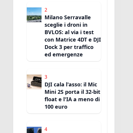
2
Milano Serravalle
sceglie i droni in
BVLOS: al via i test
con Matrice 4DT e DJI
Dock 3 per traffico
ed emergenze
3
DJI cala l'asso: il Mic
Mini 2S porta il 32-bit
float e l'IA a meno di
100 euro
4