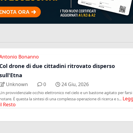
Antonio Bonanno
Col drone di due cittadini ritrovato disperso
sull'Etna
Unknown
0
24 Giu, 2026
Un provvidenziale occhio elettronico nel cielo e un bastone agitato per farsi
Legg
notare. È questa la sintesi di una complessa operazione di ricerca e s...
il Resto