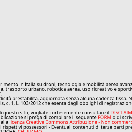
rimento in Italia su droni, tecnologia e mobilità aerea avanz
sa, trasporto urbano, robotica aerea, uso ricreativo e sporti
”.
cità prestabilita, aggiornata senza alcuna cadenza fissa. No
is, c. 1, L. 103/2012 che esenta dagli obblighi di registrazion
di questo sito, vogliate cortesemente consultare il
DISCLAI
bblicazione si prega di compilare il seguente
FORM
o di scri
 alla
licenza Creative Commons Attribuzione - Non commercial
ei rispettivi possessori - Eventuali contenuti di terze parti p
TIFICHE:
CHI SIAMO