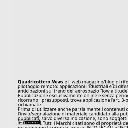
Quadricottero
News
è il web magazine/blog di rife
pilotaggio remoto: applicazioni industriali e di dife
anticipazioni sui trend dell’aerospazio “low altitude
Pubblicazione esclusivamente online e senza periodi
ricorrano i presupposti, trova applicazione l’art. 3-b
richiamate.
Prima di utilizzare anche parzialmente i contenuti 
l'invio/segnalazione di materiale candidato alla pu
pubblicati, salvo diversa indicazione, sono soggetti
. Tutti i Marchi citati sono di proprietà d
mantengono la propria licenza. INFO LEGALI e RET