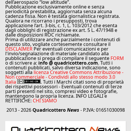
dell’aerospazio “low altitude”.
Pubblicazione esclusivamente online e senza
periodicità prestabilita, aggiornata senza alcuna
cadenza fissa. Non è testata giornalistica registrata.
Qualora ne ricorrano i presupposti, trova
applicazione l’art. 3-bis, c. 1, L. 103/2012 che esenta
dagli obblighi di registrazione ex art. 5 L. 47/1948 e
dalle disposizioni ROC richiamate.
Prima di utilizzare anche parzialmente i contenuti di
questo sito, vogliate cortesemente consultare il
DISCLAIMER
Per eventuali comunicazioni e per
l'invio/segnalazione di materiale candidato alla
pubblicazione si prega di compilare il seguente
FORM
o di scrivere a:
info @ quadricottero.com
. Tutti i
contenuti pubblicati, salvo diversa indicazione, sono
soggetti alla
licenza Creative Commons Attribuzione -
Non commerciale - Condividi allo stesso modo 3.0
Italia
. Tutti i Marchi citati sono di proprietà
dei rispettivi possessori - Eventuali contenuti di terze
parti presenti nel sito, compresi video e fotografie,
mantengono la propria licenza. INFO LEGALI e
RETTIFICHE:
CHI SIAMO
2013 - 2026
Quadricottero
News
- P.IVA: 01651030098