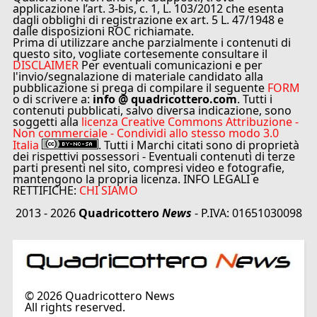
applicazione l’art. 3-bis, c. 1, L. 103/2012 che esenta
dagli obblighi di registrazione ex art. 5 L. 47/1948 e
dalle disposizioni ROC richiamate.
Prima di utilizzare anche parzialmente i contenuti di
questo sito, vogliate cortesemente consultare il
DISCLAIMER
Per eventuali comunicazioni e per
l'invio/segnalazione di materiale candidato alla
pubblicazione si prega di compilare il seguente
FORM
o di scrivere a:
info @ quadricottero.com
. Tutti i
contenuti pubblicati, salvo diversa indicazione, sono
soggetti alla
licenza Creative Commons Attribuzione -
Non commerciale - Condividi allo stesso modo 3.0
Italia
. Tutti i Marchi citati sono di proprietà
dei rispettivi possessori - Eventuali contenuti di terze
parti presenti nel sito, compresi video e fotografie,
mantengono la propria licenza. INFO LEGALI e
RETTIFICHE:
CHI SIAMO
2013 - 2026
Quadricottero
News
- P.IVA: 01651030098
©
2026
Quadricottero News
All rights reserved.