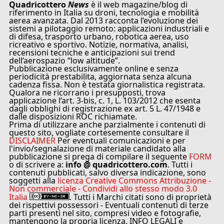
Quadricottero
News
è il web magazine/blog di
riferimento in Italia su droni, tecnologia e mobilità
aerea avanzata. Dal 2013 racconta l’evoluzione dei
sistemi a pilotaggio remoto: applicazioni industriali e
di difesa, trasporto urbano, robotica aerea, uso
ricreativo e sportivo. Notizie, normativa, analisi,
recensioni tecniche e anticipazioni sui trend
dell’aerospazio “low altitude”.
Pubblicazione esclusivamente online e senza
periodicità prestabilita, aggiornata senza alcuna
cadenza fissa. Non è testata giornalistica registrata.
Qualora ne ricorrano i presupposti, trova
applicazione l’art. 3-bis, c. 1, L. 103/2012 che esenta
dagli obblighi di registrazione ex art. 5 L. 47/1948 e
dalle disposizioni ROC richiamate.
Prima di utilizzare anche parzialmente i contenuti di
questo sito, vogliate cortesemente consultare il
DISCLAIMER
Per eventuali comunicazioni e per
l'invio/segnalazione di materiale candidato alla
pubblicazione si prega di compilare il seguente
FORM
o di scrivere a:
info @ quadricottero.com
. Tutti i
contenuti pubblicati, salvo diversa indicazione, sono
soggetti alla
licenza Creative Commons Attribuzione -
Non commerciale - Condividi allo stesso modo 3.0
Italia
. Tutti i Marchi citati sono di proprietà
dei rispettivi possessori - Eventuali contenuti di terze
parti presenti nel sito, compresi video e fotografie,
mantengono la propria licenza. INFO LEGALI e