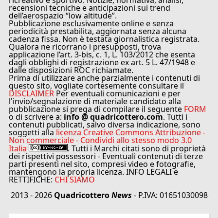
ricreativo e sportivo. Notizie, normativa, analisi,
recensioni tecniche e anticipazioni sui trend
dell’aerospazio “low altitude”.
Pubblicazione esclusivamente online e senza
periodicità prestabilita, aggiornata senza alcuna
cadenza fissa. Non è testata giornalistica registrata.
Qualora ne ricorrano i presupposti, trova
applicazione l’art. 3-bis, c. 1, L. 103/2012 che esenta
dagli obblighi di registrazione ex art. 5 L. 47/1948 e
dalle disposizioni ROC richiamate.
Prima di utilizzare anche parzialmente i contenuti di
questo sito, vogliate cortesemente consultare il
DISCLAIMER
Per eventuali comunicazioni e per
l'invio/segnalazione di materiale candidato alla
pubblicazione si prega di compilare il seguente
FORM
o di scrivere a:
info @ quadricottero.com
. Tutti i
contenuti pubblicati, salvo diversa indicazione, sono
soggetti alla
licenza Creative Commons Attribuzione -
Non commerciale - Condividi allo stesso modo 3.0
Italia
. Tutti i Marchi citati sono di proprietà
dei rispettivi possessori - Eventuali contenuti di terze
parti presenti nel sito, compresi video e fotografie,
mantengono la propria licenza. INFO LEGALI e
RETTIFICHE:
CHI SIAMO
2013 - 2026
Quadricottero
News
- P.IVA: 01651030098