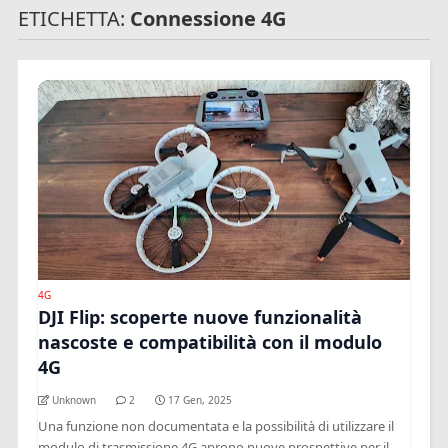
ETICHETTA:
Connessione 4G
4G
DJI Flip: scoperte nuove funzionalità
nascoste e compatibilità con il modulo
4G
Unknown
2
17 Gen, 2025
Una funzione non documentata e la possibilità di utilizzare il
modulo di trasmissione 4G aprono nuove prospettive per il