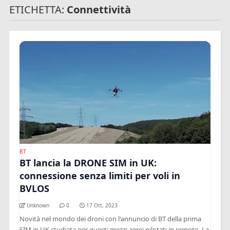
ETICHETTA:
Connettività
BT
BT lancia la DRONE SIM in UK:
connessione senza limiti per voli in
BVLOS
Unknown
0
17 Ott, 2023
Novità nel mondo dei droni con l'annuncio di BT della prima
SIM in UK studiata per questi mezzi aerei pilotati in remoto. La