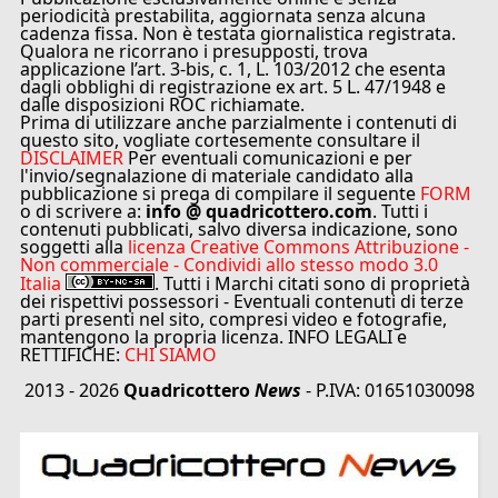
periodicità prestabilita, aggiornata senza alcuna
cadenza fissa. Non è testata giornalistica registrata.
Qualora ne ricorrano i presupposti, trova
applicazione l’art. 3-bis, c. 1, L. 103/2012 che esenta
dagli obblighi di registrazione ex art. 5 L. 47/1948 e
dalle disposizioni ROC richiamate.
Prima di utilizzare anche parzialmente i contenuti di
questo sito, vogliate cortesemente consultare il
DISCLAIMER
Per eventuali comunicazioni e per
l'invio/segnalazione di materiale candidato alla
pubblicazione si prega di compilare il seguente
FORM
o di scrivere a:
info @ quadricottero.com
. Tutti i
contenuti pubblicati, salvo diversa indicazione, sono
soggetti alla
licenza Creative Commons Attribuzione -
Non commerciale - Condividi allo stesso modo 3.0
Italia
. Tutti i Marchi citati sono di proprietà
dei rispettivi possessori - Eventuali contenuti di terze
parti presenti nel sito, compresi video e fotografie,
mantengono la propria licenza. INFO LEGALI e
RETTIFICHE:
CHI SIAMO
2013 - 2026
Quadricottero
News
- P.IVA: 01651030098