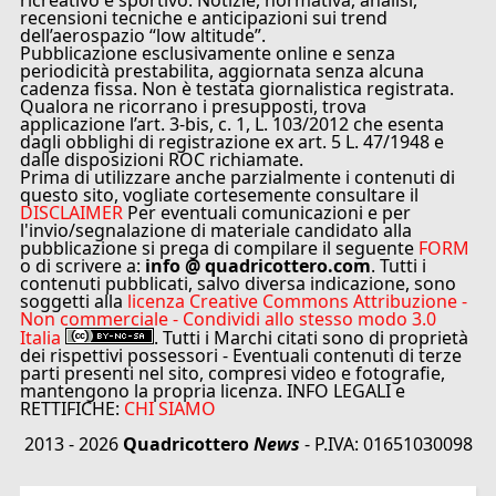
ricreativo e sportivo. Notizie, normativa, analisi,
recensioni tecniche e anticipazioni sui trend
dell’aerospazio “low altitude”.
Pubblicazione esclusivamente online e senza
periodicità prestabilita, aggiornata senza alcuna
cadenza fissa. Non è testata giornalistica registrata.
Qualora ne ricorrano i presupposti, trova
applicazione l’art. 3-bis, c. 1, L. 103/2012 che esenta
dagli obblighi di registrazione ex art. 5 L. 47/1948 e
dalle disposizioni ROC richiamate.
Prima di utilizzare anche parzialmente i contenuti di
questo sito, vogliate cortesemente consultare il
DISCLAIMER
Per eventuali comunicazioni e per
l'invio/segnalazione di materiale candidato alla
pubblicazione si prega di compilare il seguente
FORM
o di scrivere a:
info @ quadricottero.com
. Tutti i
contenuti pubblicati, salvo diversa indicazione, sono
soggetti alla
licenza Creative Commons Attribuzione -
Non commerciale - Condividi allo stesso modo 3.0
Italia
. Tutti i Marchi citati sono di proprietà
dei rispettivi possessori - Eventuali contenuti di terze
parti presenti nel sito, compresi video e fotografie,
mantengono la propria licenza. INFO LEGALI e
RETTIFICHE:
CHI SIAMO
2013 - 2026
Quadricottero
News
- P.IVA: 01651030098