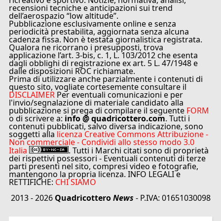
ricreativo e sportivo. Notizie, normativa, analisi,
recensioni tecniche e anticipazioni sui trend
dell’aerospazio “low altitude”.
Pubblicazione esclusivamente online e senza
periodicità prestabilita, aggiornata senza alcuna
cadenza fissa. Non è testata giornalistica registrata.
Qualora ne ricorrano i presupposti, trova
applicazione l’art. 3-bis, c. 1, L. 103/2012 che esenta
dagli obblighi di registrazione ex art. 5 L. 47/1948 e
dalle disposizioni ROC richiamate.
Prima di utilizzare anche parzialmente i contenuti di
questo sito, vogliate cortesemente consultare il
DISCLAIMER
Per eventuali comunicazioni e per
l'invio/segnalazione di materiale candidato alla
pubblicazione si prega di compilare il seguente
FORM
o di scrivere a:
info @ quadricottero.com
. Tutti i
contenuti pubblicati, salvo diversa indicazione, sono
soggetti alla
licenza Creative Commons Attribuzione -
Non commerciale - Condividi allo stesso modo 3.0
Italia
. Tutti i Marchi citati sono di proprietà
dei rispettivi possessori - Eventuali contenuti di terze
parti presenti nel sito, compresi video e fotografie,
mantengono la propria licenza. INFO LEGALI e
RETTIFICHE:
CHI SIAMO
2013 - 2026
Quadricottero
News
- P.IVA: 01651030098