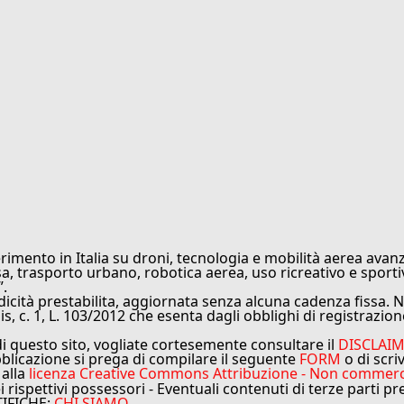
rimento in Italia su droni, tecnologia e mobilità aerea avanz
sa, trasporto urbano, robotica aerea, uso ricreativo e sporti
”.
cità prestabilita, aggiornata senza alcuna cadenza fissa. No
is, c. 1, L. 103/2012 che esenta dagli obblighi di registrazion
di questo sito, vogliate cortesemente consultare il
DISCLAI
bblicazione si prega di compilare il seguente
FORM
o di scri
 alla
licenza Creative Commons Attribuzione - Non commercial
ei rispettivi possessori - Eventuali contenuti di terze parti p
TIFICHE:
CHI SIAMO