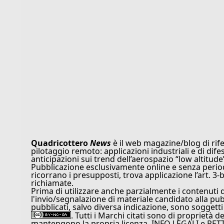
Quadricottero
News
è il web magazine/blog di rife
pilotaggio remoto: applicazioni industriali e di dife
anticipazioni sui trend dell’aerospazio “low altitude
Pubblicazione esclusivamente online e senza periodi
ricorrano i presupposti, trova applicazione l’art. 3-b
richiamate.
Prima di utilizzare anche parzialmente i contenuti 
l'invio/segnalazione di materiale candidato alla pu
pubblicati, salvo diversa indicazione, sono soggetti
. Tutti i Marchi citati sono di proprietà d
mantengono la propria licenza. INFO LEGALI e RET