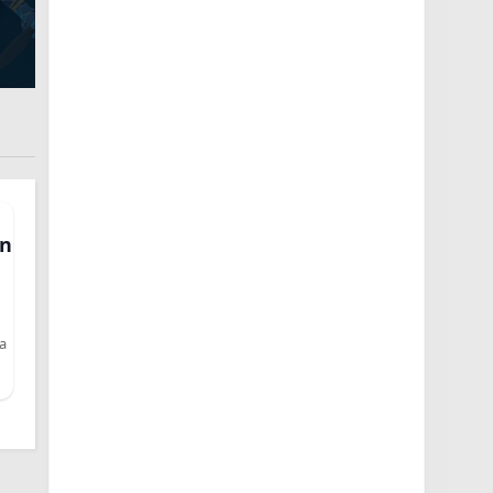
on
la