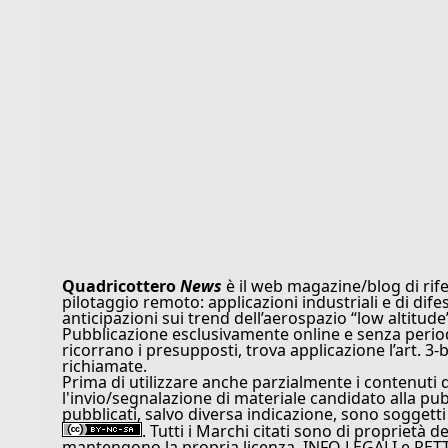
Quadricottero
News
è il web magazine/blog di rife
pilotaggio remoto: applicazioni industriali e di dife
anticipazioni sui trend dell’aerospazio “low altitude
Pubblicazione esclusivamente online e senza periodi
ricorrano i presupposti, trova applicazione l’art. 3-b
richiamate.
Prima di utilizzare anche parzialmente i contenuti 
l'invio/segnalazione di materiale candidato alla pu
pubblicati, salvo diversa indicazione, sono soggetti
. Tutti i Marchi citati sono di proprietà d
mantengono la propria licenza. INFO LEGALI e RET