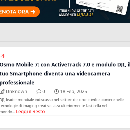
DJI
Osmo Mobile 7: con ActiveTrack 7.0 e modulo DJI, i
tuo Smartphone diventa una videocamera
professionale
Unknown
0
18 Feb, 2025
DJI, leader mondiale indiscusso nel settore dei droni civili e pioniere nelle
tecnologie di imaging creativo, alza ulteriormente l'asticella nel
Leggi il Resto
mondo...