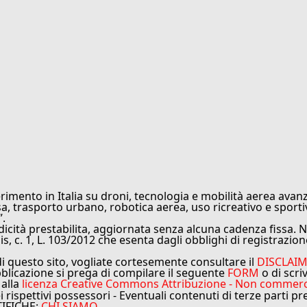
rimento in Italia su droni, tecnologia e mobilità aerea avanz
sa, trasporto urbano, robotica aerea, uso ricreativo e sporti
”.
cità prestabilita, aggiornata senza alcuna cadenza fissa. No
is, c. 1, L. 103/2012 che esenta dagli obblighi di registrazion
di questo sito, vogliate cortesemente consultare il
DISCLAI
bblicazione si prega di compilare il seguente
FORM
o di scri
 alla
licenza Creative Commons Attribuzione - Non commercial
ei rispettivi possessori - Eventuali contenuti di terze parti p
TIFICHE:
CHI SIAMO