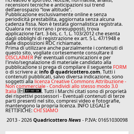
ricreativo e sportivo. Notizie, normativa, analisi,
recensioni tecniche e anticipazioni sui trend
dell’aerospazio “low altitude”.
Pubblicazione esclusivamente online e senza
periodicità prestabilita, aggiornata senza alcuna
cadenza fissa. Non è testata giornalistica registrata.
Qualora ne ricorrano i presupposti, trova
applicazione l’art. 3-bis, c. 1, L. 103/2012 che esenta
dagli obblighi di registrazione ex art. 5 L. 47/1948 e
dalle disposizioni ROC richiamate.
Prima di utilizzare anche parzialmente i contenuti di
questo sito, vogliate cortesemente consultare il
DISCLAIMER
Per eventuali comunicazioni e per
l'invio/segnalazione di materiale candidato alla
pubblicazione si prega di compilare il seguente
FORM
o di scrivere a:
info @ quadricottero.com
. Tutti i
contenuti pubblicati, salvo diversa indicazione, sono
soggetti alla
licenza Creative Commons Attribuzione -
Non commerciale - Condividi allo stesso modo 3.0
Italia
. Tutti i Marchi citati sono di proprietà
dei rispettivi possessori - Eventuali contenuti di terze
parti presenti nel sito, compresi video e fotografie,
mantengono la propria licenza. INFO LEGALI e
RETTIFICHE:
CHI SIAMO
2013 - 2026
Quadricottero
News
- P.IVA: 01651030098