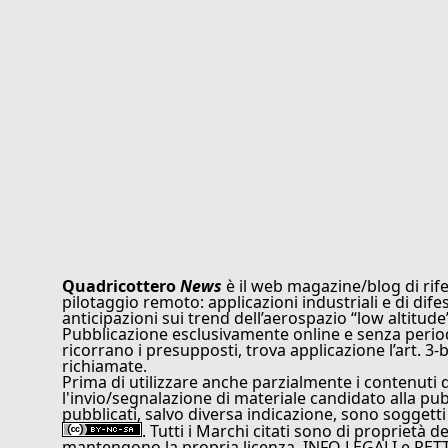
Quadricottero
News
è il web magazine/blog di rife
pilotaggio remoto: applicazioni industriali e di dife
anticipazioni sui trend dell’aerospazio “low altitude
Pubblicazione esclusivamente online e senza periodi
ricorrano i presupposti, trova applicazione l’art. 3-b
richiamate.
Prima di utilizzare anche parzialmente i contenuti 
l'invio/segnalazione di materiale candidato alla pu
pubblicati, salvo diversa indicazione, sono soggetti
. Tutti i Marchi citati sono di proprietà d
mantengono la propria licenza. INFO LEGALI e RET