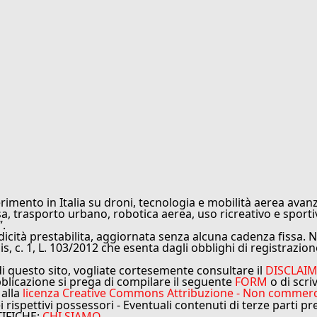
rimento in Italia su droni, tecnologia e mobilità aerea avanz
sa, trasporto urbano, robotica aerea, uso ricreativo e sporti
”.
cità prestabilita, aggiornata senza alcuna cadenza fissa. No
is, c. 1, L. 103/2012 che esenta dagli obblighi di registrazion
di questo sito, vogliate cortesemente consultare il
DISCLAI
bblicazione si prega di compilare il seguente
FORM
o di scri
 alla
licenza Creative Commons Attribuzione - Non commercial
ei rispettivi possessori - Eventuali contenuti di terze parti p
TIFICHE:
CHI SIAMO