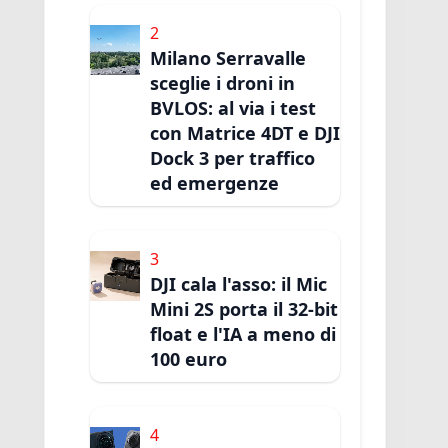
2
Milano Serravalle
sceglie i droni in
BVLOS: al via i test
con Matrice 4DT e DJI
Dock 3 per traffico
ed emergenze
3
DJI cala l'asso: il Mic
Mini 2S porta il 32-bit
float e l'IA a meno di
100 euro
4