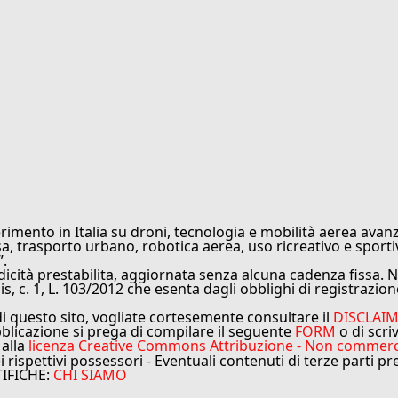
rimento in Italia su droni, tecnologia e mobilità aerea avanz
sa, trasporto urbano, robotica aerea, uso ricreativo e sporti
”.
cità prestabilita, aggiornata senza alcuna cadenza fissa. No
is, c. 1, L. 103/2012 che esenta dagli obblighi di registrazion
di questo sito, vogliate cortesemente consultare il
DISCLAI
bblicazione si prega di compilare il seguente
FORM
o di scri
 alla
licenza Creative Commons Attribuzione - Non commercial
ei rispettivi possessori - Eventuali contenuti di terze parti p
TIFICHE:
CHI SIAMO