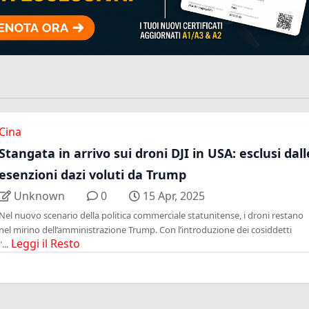
Cina
Stangata in arrivo sui droni DJI in USA: esclusi dall
esenzioni dazi voluti da Trump
Unknown
0
15 Apr, 2025
Nel nuovo scenario della politica commerciale statunitense, i droni restano
nel mirino dell’amministrazione Trump. Con l’introduzione dei cosiddetti
Leggi il Resto
"...