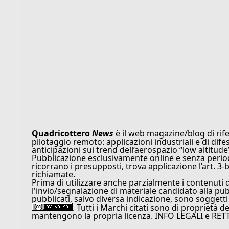
Quadricottero
News
è il web magazine/blog di rife
pilotaggio remoto: applicazioni industriali e di dife
anticipazioni sui trend dell’aerospazio “low altitude
Pubblicazione esclusivamente online e senza periodi
ricorrano i presupposti, trova applicazione l’art. 3-b
richiamate.
Prima di utilizzare anche parzialmente i contenuti 
l'invio/segnalazione di materiale candidato alla pu
pubblicati, salvo diversa indicazione, sono soggetti
. Tutti i Marchi citati sono di proprietà d
mantengono la propria licenza. INFO LEGALI e RET