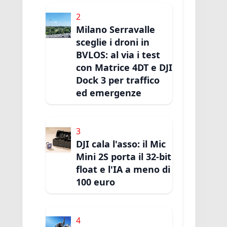
2
Milano Serravalle
sceglie i droni in
BVLOS: al via i test
con Matrice 4DT e DJI
Dock 3 per traffico
ed emergenze
3
DJI cala l'asso: il Mic
Mini 2S porta il 32-bit
float e l'IA a meno di
100 euro
4