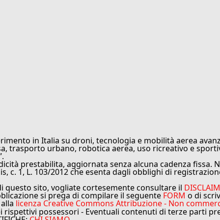
rimento in Italia su droni, tecnologia e mobilità aerea avanz
sa, trasporto urbano, robotica aerea, uso ricreativo e sporti
”.
cità prestabilita, aggiornata senza alcuna cadenza fissa. No
is, c. 1, L. 103/2012 che esenta dagli obblighi di registrazion
di questo sito, vogliate cortesemente consultare il
DISCLAI
bblicazione si prega di compilare il seguente
FORM
o di scri
 alla
licenza Creative Commons Attribuzione - Non commercial
ei rispettivi possessori - Eventuali contenuti di terze parti p
TIFICHE:
CHI SIAMO