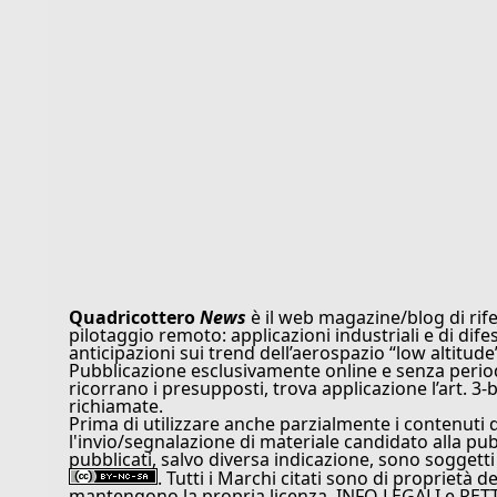
Quadricottero
News
è il web magazine/blog di rife
pilotaggio remoto: applicazioni industriali e di dife
anticipazioni sui trend dell’aerospazio “low altitude
Pubblicazione esclusivamente online e senza periodi
ricorrano i presupposti, trova applicazione l’art. 3-b
richiamate.
Prima di utilizzare anche parzialmente i contenuti 
l'invio/segnalazione di materiale candidato alla pu
pubblicati, salvo diversa indicazione, sono soggetti
. Tutti i Marchi citati sono di proprietà d
mantengono la propria licenza. INFO LEGALI e RET