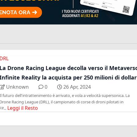
DRL
La Drone Racing League decolla verso il Metavers
Infinite Reality la acquista per 250 milioni di dollar
Unknown
0
26 Apr, 2024
Il futuro dell'intrattenimento è arrivato, e vola a velocità supersonica. La
Drone Racing League (DRL), il campionato di corse di droni pilotati in
Leggi il Resto
FP...