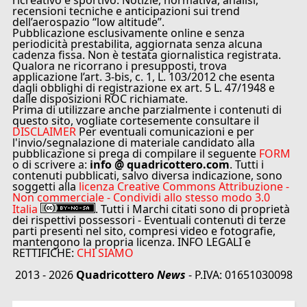
ricreativo e sportivo. Notizie, normativa, analisi,
recensioni tecniche e anticipazioni sui trend
dell’aerospazio “low altitude”.
Pubblicazione esclusivamente online e senza
periodicità prestabilita, aggiornata senza alcuna
cadenza fissa. Non è testata giornalistica registrata.
Qualora ne ricorrano i presupposti, trova
applicazione l’art. 3-bis, c. 1, L. 103/2012 che esenta
dagli obblighi di registrazione ex art. 5 L. 47/1948 e
dalle disposizioni ROC richiamate.
Prima di utilizzare anche parzialmente i contenuti di
questo sito, vogliate cortesemente consultare il
DISCLAIMER
Per eventuali comunicazioni e per
l'invio/segnalazione di materiale candidato alla
pubblicazione si prega di compilare il seguente
FORM
o di scrivere a:
info @ quadricottero.com
. Tutti i
contenuti pubblicati, salvo diversa indicazione, sono
soggetti alla
licenza Creative Commons Attribuzione -
Non commerciale - Condividi allo stesso modo 3.0
Italia
. Tutti i Marchi citati sono di proprietà
dei rispettivi possessori - Eventuali contenuti di terze
parti presenti nel sito, compresi video e fotografie,
mantengono la propria licenza. INFO LEGALI e
RETTIFICHE:
CHI SIAMO
2013 - 2026
Quadricottero
News
- P.IVA: 01651030098