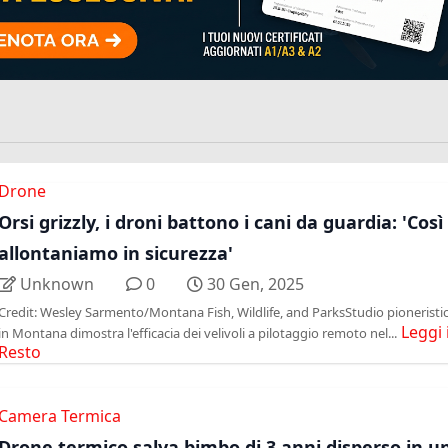
Drone
Orsi grizzly, i droni battono i cani da guardia: 'Così 
allontaniamo in sicurezza'
Unknown
0
30 Gen, 2025
Credit: Wesley Sarmento/Montana Fish, Wildlife, and ParksStudio pioneristi
Leggi i
in Montana dimostra l'efficacia dei velivoli a pilotaggio remoto nel...
Resto
Camera Termica
Drone termico salva bimbo di 3 anni disperso in u