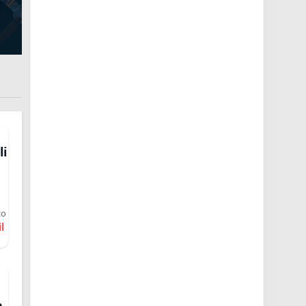
li
co
l
n