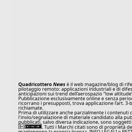
Quadricottero
News
è il web magazine/blog di rife
pilotaggio remoto: applicazioni industriali e di dife
anticipazioni sui trend dell’aerospazio “low altitude
Pubblicazione esclusivamente online e senza periodi
ricorrano i presupposti, trova applicazione l’art. 3-b
richiamate.
Prima di utilizzare anche parzialmente i contenuti 
l'invio/segnalazione di materiale candidato alla pu
pubblicati, salvo diversa indicazione, sono soggetti
. Tutti i Marchi citati sono di proprietà d
mantengono la propria licenza. INFO LEGALI e RET