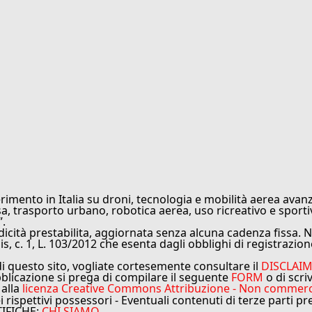
rimento in Italia su droni, tecnologia e mobilità aerea avanz
sa, trasporto urbano, robotica aerea, uso ricreativo e sporti
”.
cità prestabilita, aggiornata senza alcuna cadenza fissa. No
is, c. 1, L. 103/2012 che esenta dagli obblighi di registrazion
di questo sito, vogliate cortesemente consultare il
DISCLAI
bblicazione si prega di compilare il seguente
FORM
o di scri
 alla
licenza Creative Commons Attribuzione - Non commercial
ei rispettivi possessori - Eventuali contenuti di terze parti p
TIFICHE:
CHI SIAMO