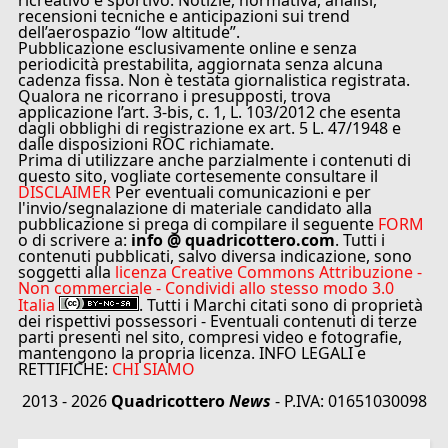
ricreativo e sportivo. Notizie, normativa, analisi,
recensioni tecniche e anticipazioni sui trend
dell’aerospazio “low altitude”.
Pubblicazione esclusivamente online e senza
periodicità prestabilita, aggiornata senza alcuna
cadenza fissa. Non è testata giornalistica registrata.
Qualora ne ricorrano i presupposti, trova
applicazione l’art. 3-bis, c. 1, L. 103/2012 che esenta
dagli obblighi di registrazione ex art. 5 L. 47/1948 e
dalle disposizioni ROC richiamate.
Prima di utilizzare anche parzialmente i contenuti di
questo sito, vogliate cortesemente consultare il
DISCLAIMER
Per eventuali comunicazioni e per
l'invio/segnalazione di materiale candidato alla
pubblicazione si prega di compilare il seguente
FORM
o di scrivere a:
info @ quadricottero.com
. Tutti i
contenuti pubblicati, salvo diversa indicazione, sono
soggetti alla
licenza Creative Commons Attribuzione -
Non commerciale - Condividi allo stesso modo 3.0
Italia
. Tutti i Marchi citati sono di proprietà
dei rispettivi possessori - Eventuali contenuti di terze
parti presenti nel sito, compresi video e fotografie,
mantengono la propria licenza. INFO LEGALI e
RETTIFICHE:
CHI SIAMO
2013 - 2026
Quadricottero
News
- P.IVA: 01651030098