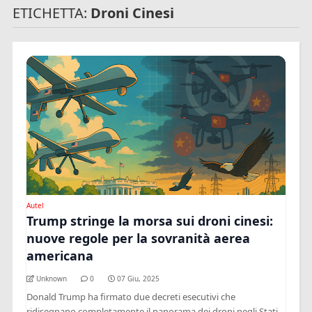
ETICHETTA:
Droni Cinesi
Autel
Trump stringe la morsa sui droni cinesi:
nuove regole per la sovranità aerea
americana
Unknown
0
07 Giu, 2025
Donald Trump ha firmato due decreti esecutivi che
ridisegnano completamente il panorama dei droni negli Stati