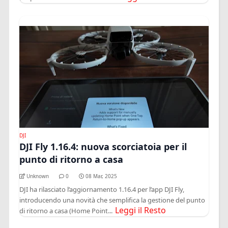
DJI
DJI Fly 1.16.4: nuova scorciatoia per il
punto di ritorno a casa
Unknown
0
08 Mar, 2025
DJI ha rilasciato l’aggiornamento 1.16.4 per l’app DJI Fly,
introducendo una novità che semplifica la gestione del punto
Leggi il Resto
di ritorno a casa (Home Point...