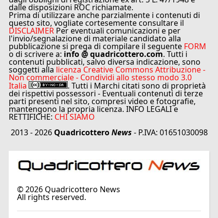
dalle disposizioni ROC richiamate.
Prima di utilizzare anche parzialmente i contenuti di
questo sito, vogliate cortesemente consultare il
DISCLAIMER
Per eventuali comunicazioni e per
l'invio/segnalazione di materiale candidato alla
pubblicazione si prega di compilare il seguente
FORM
o di scrivere a:
info @ quadricottero.com
. Tutti i
contenuti pubblicati, salvo diversa indicazione, sono
soggetti alla
licenza Creative Commons Attribuzione -
Non commerciale - Condividi allo stesso modo 3.0
Italia
. Tutti i Marchi citati sono di proprietà
dei rispettivi possessori - Eventuali contenuti di terze
parti presenti nel sito, compresi video e fotografie,
mantengono la propria licenza. INFO LEGALI e
RETTIFICHE:
CHI SIAMO
2013 - 2026
Quadricottero
News
- P.IVA: 01651030098
©
2026
Quadricottero News
All rights reserved.