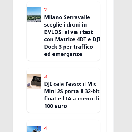
2
Milano Serravalle
sceglie i droni in
BVLOS: al via i test
con Matrice 4DT e DJI
Dock 3 per traffico
ed emergenze
3
DJI cala l'asso: il Mic
Mini 2S porta il 32-bit
float e l'IA a meno di
100 euro
4