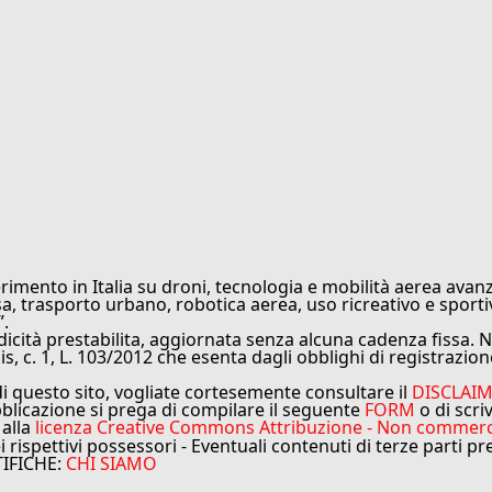
rimento in Italia su droni, tecnologia e mobilità aerea avanz
sa, trasporto urbano, robotica aerea, uso ricreativo e sporti
”.
cità prestabilita, aggiornata senza alcuna cadenza fissa. No
is, c. 1, L. 103/2012 che esenta dagli obblighi di registrazion
di questo sito, vogliate cortesemente consultare il
DISCLAI
bblicazione si prega di compilare il seguente
FORM
o di scri
 alla
licenza Creative Commons Attribuzione - Non commercial
ei rispettivi possessori - Eventuali contenuti di terze parti p
TIFICHE:
CHI SIAMO