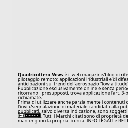
Quadricottero
News
è il web magazine/blog di rife
pilotaggio remoto: applicazioni industriali e di dife
anticipazioni sui trend dell’aerospazio “low altitude
Pubblicazione esclusivamente online e senza periodi
ricorrano i presupposti, trova applicazione l’art. 3-b
richiamate.
Prima di utilizzare anche parzialmente i contenuti 
l'invio/segnalazione di materiale candidato alla pu
pubblicati, salvo diversa indicazione, sono soggetti
. Tutti i Marchi citati sono di proprietà d
mantengono la propria licenza. INFO LEGALI e RET