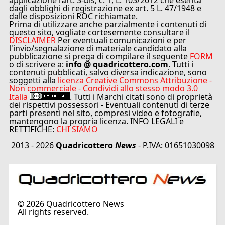
applicazione l’art. 3-bis, c. 1, L. 103/2012 che esenta
dagli obblighi di registrazione ex art. 5 L. 47/1948 e
dalle disposizioni ROC richiamate.
Prima di utilizzare anche parzialmente i contenuti di
questo sito, vogliate cortesemente consultare il
DISCLAIMER
Per eventuali comunicazioni e per
l'invio/segnalazione di materiale candidato alla
pubblicazione si prega di compilare il seguente
FORM
o di scrivere a:
info @ quadricottero.com
. Tutti i
contenuti pubblicati, salvo diversa indicazione, sono
soggetti alla
licenza Creative Commons Attribuzione -
Non commerciale - Condividi allo stesso modo 3.0
Italia
. Tutti i Marchi citati sono di proprietà
dei rispettivi possessori - Eventuali contenuti di terze
parti presenti nel sito, compresi video e fotografie,
mantengono la propria licenza. INFO LEGALI e
RETTIFICHE:
CHI SIAMO
2013 - 2026
Quadricottero
News
- P.IVA: 01651030098
©
2026
Quadricottero News
All rights reserved.