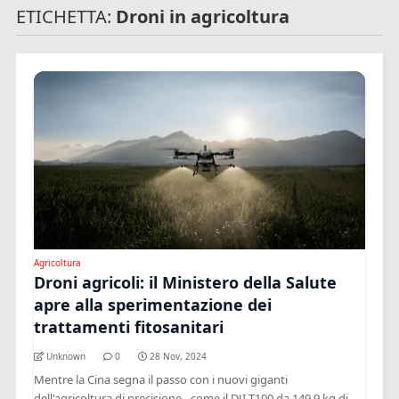
ETICHETTA:
Droni in agricoltura
Agricoltura
Droni agricoli: il Ministero della Salute
apre alla sperimentazione dei
trattamenti fitosanitari
Unknown
0
28 Nov, 2024
Mentre la Cina segna il passo con i nuovi giganti
dell'agricoltura di precisione - come il DJI T100 da 149,9 kg di