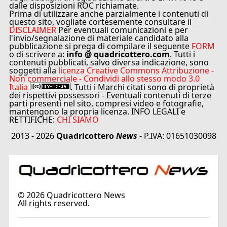
dalle disposizioni ROC richiamate.
Prima di utilizzare anche parzialmente i contenuti di
questo sito, vogliate cortesemente consultare il
DISCLAIMER
Per eventuali comunicazioni e per
l'invio/segnalazione di materiale candidato alla
pubblicazione si prega di compilare il seguente
FORM
o di scrivere a:
info @ quadricottero.com
. Tutti i
contenuti pubblicati, salvo diversa indicazione, sono
soggetti alla
licenza Creative Commons Attribuzione -
Non commerciale - Condividi allo stesso modo 3.0
Italia
. Tutti i Marchi citati sono di proprietà
dei rispettivi possessori - Eventuali contenuti di terze
parti presenti nel sito, compresi video e fotografie,
mantengono la propria licenza. INFO LEGALI e
RETTIFICHE:
CHI SIAMO
2013 - 2026
Quadricottero
News
- P.IVA: 01651030098
©
2026
Quadricottero News
All rights reserved.