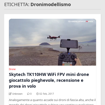
ETICHETTA:
Dronimodellismo
Drone
Skytech TK110HW WiFi FPV mini drone
giocattolo pieghevole, recensione e
prova in volo
Unknown
0
02 Feb, 2017
Analogamente a quanto accade sui droni di fascia alta, anche il
mondo dei droni giocattolo subisce una continua evoluzione