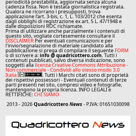
periodicità prestabilita, aggiornata senza alcuna
cadenza fissa. Non è testata giornalistica registrata.
Qualora ne ricorrano i presupposti, trova
applicazione l’art. 3-bis, c. 1, L. 103/2012 che esenta
dagli obblighi di registrazione ex art. 5 L. 47/1948 e
dalle disposizioni ROC richiamate.
Prima di utilizzare anche parzialmente i contenuti di
questo sito, vogliate cortesemente consultare il
DISCLAIMER
Per eventuali comunicazioni e per
l'invio/segnalazione di materiale candidato alla
pubblicazione si prega di compilare il seguente
FORM
o di scrivere a:
info @ quadricottero.com
. Tutti i
contenuti pubblicati, salvo diversa indicazione, sono
soggetti alla
licenza Creative Commons Attribuzione -
Non commerciale - Condividi allo stesso modo 3.0
Italia
. Tutti i Marchi citati sono di proprietà
dei rispettivi possessori - Eventuali contenuti di terze
parti presenti nel sito, compresi video e fotografie,
mantengono la propria licenza. INFO LEGALI e
RETTIFICHE:
CHI SIAMO
2013 - 2026
Quadricottero
News
- P.IVA: 01651030098