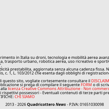
rimento in Italia su droni, tecnologia e mobilità aerea avanz
sa, trasporto urbano, robotica aerea, uso ricreativo e sporti
”.
cità prestabilita, aggiornata senza alcuna cadenza fissa. No
is, c. 1, L. 103/2012 che esenta dagli obblighi di registrazion
di questo sito, vogliate cortesemente consultare il
DISCLAI
bblicazione si prega di compilare il seguente
FORM
o di scri
 alla
licenza Creative Commons Attribuzione - Non commercial
ei rispettivi possessori - Eventuali contenuti di terze parti p
TIFICHE:
CHI SIAMO
2013 - 2026
Quadricottero
News
- P.IVA: 01651030098