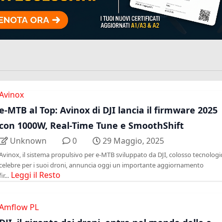
Avinox
e-MTB al Top: Avinox di DJI lancia il firmware 2025
con 1000W, Real-Time Tune e SmoothShift
Unknown
0
29 Maggio, 2025
Avinox, il sistema propulsivo per e-MTB sviluppato da DJI, colosso tecnologi
celebre per i suoi droni, annuncia oggi un importante aggiornamento
Leggi il Resto
fir...
Amflow PL