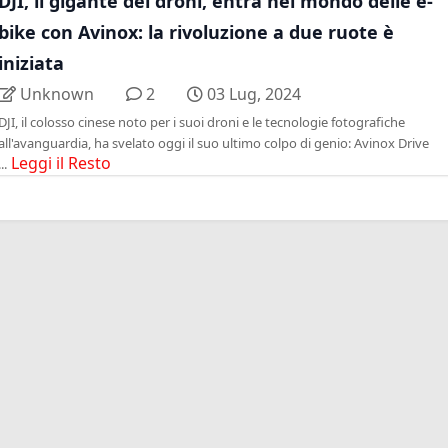
DJI, il gigante dei droni, entra nel mondo delle e-
bike con Avinox: la rivoluzione a due ruote è
iniziata
Unknown
2
03 Lug, 2024
DJI, il colosso cinese noto per i suoi droni e le tecnologie fotografiche
all'avanguardia, ha svelato oggi il suo ultimo colpo di genio: Avinox Drive
Leggi il Resto
...