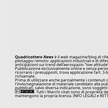
Quadricottero
News
è il web magazine/blog di rife
pilotaggio remoto: applicazioni industriali e di dife
anticipazioni sui trend dell’aerospazio “low altitude
Pubblicazione esclusivamente online e senza periodi
ricorrano i presupposti, trova applicazione l’art. 3-b
richiamate.
Prima di utilizzare anche parzialmente i contenuti 
l'invio/segnalazione di materiale candidato alla pu
pubblicati, salvo diversa indicazione, sono soggetti
. Tutti i Marchi citati sono di proprietà d
mantengono la propria licenza. INFO LEGALI e RET