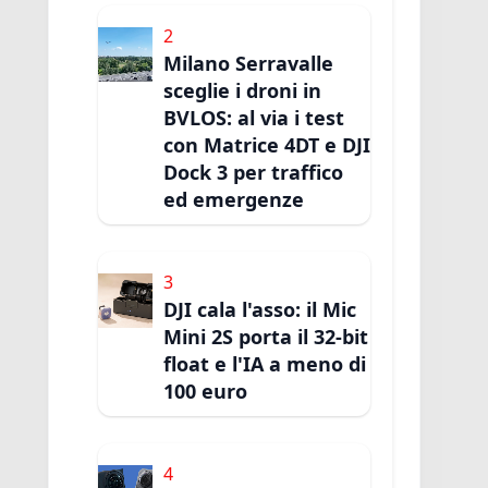
2
Milano Serravalle
sceglie i droni in
BVLOS: al via i test
con Matrice 4DT e DJI
Dock 3 per traffico
ed emergenze
3
DJI cala l'asso: il Mic
Mini 2S porta il 32-bit
float e l'IA a meno di
100 euro
4