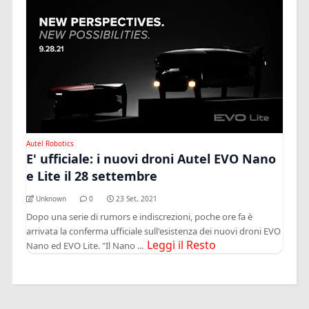
Autel Robotics
E' ufficiale: i nuovi droni Autel EVO Nano
e Lite il 28 settembre
Unknown
0
23 Set, 2021
Dopo una serie di rumors e indiscrezioni, poche ore fa è
arrivata la conferma ufficiale sull'esistenza dei nuovi droni EVO
Leggi il Resto
Nano ed EVO Lite. "Il Nano ...