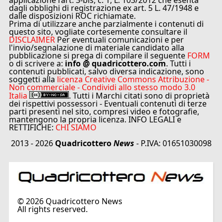
applicazione l’art. 3-bis, c. 1, L. 103/2012 che esenta
dagli obblighi di registrazione ex art. 5 L. 47/1948 e
dalle disposizioni ROC richiamate.
Prima di utilizzare anche parzialmente i contenuti di
questo sito, vogliate cortesemente consultare il
DISCLAIMER
Per eventuali comunicazioni e per
l'invio/segnalazione di materiale candidato alla
pubblicazione si prega di compilare il seguente
FORM
o di scrivere a:
info @ quadricottero.com
. Tutti i
contenuti pubblicati, salvo diversa indicazione, sono
soggetti alla
licenza Creative Commons Attribuzione -
Non commerciale - Condividi allo stesso modo 3.0
Italia
. Tutti i Marchi citati sono di proprietà
dei rispettivi possessori - Eventuali contenuti di terze
parti presenti nel sito, compresi video e fotografie,
mantengono la propria licenza. INFO LEGALI e
RETTIFICHE:
CHI SIAMO
2013 - 2026
Quadricottero
News
- P.IVA: 01651030098
©
2026
Quadricottero News
All rights reserved.