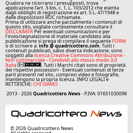
Qualora ne ricorrano i presupposti, trova
applicazione l’art. 3-bis, c. 1, L. 103/2012 che esenta
dagli obblighi di registrazione ex art. 5 L. 47/1948 e
dalle disposizioni ROC richiamate.
Prima di utilizzare anche parzialmente i contenuti di
questo sito, vogliate cortesemente consultare il
DISCLAIMER
Per eventuali comunicazioni e per
l'invio/segnalazione di materiale candidato alla
pubblicazione si prega di compilare il seguente
FORM
o di scrivere a:
info @ quadricottero.com
. Tutti i
contenuti pubblicati, salvo diversa indicazione, sono
soggetti alla
licenza Creative Commons Attribuzione -
Non commerciale - Condividi allo stesso modo 3.0
Italia
. Tutti i Marchi citati sono di proprietà
dei rispettivi possessori - Eventuali contenuti di terze
parti presenti nel sito, compresi video e fotografie,
mantengono la propria licenza. INFO LEGALI e
RETTIFICHE:
CHI SIAMO
2013 - 2026
Quadricottero
News
- P.IVA: 01651030098
©
2026
Quadricottero News