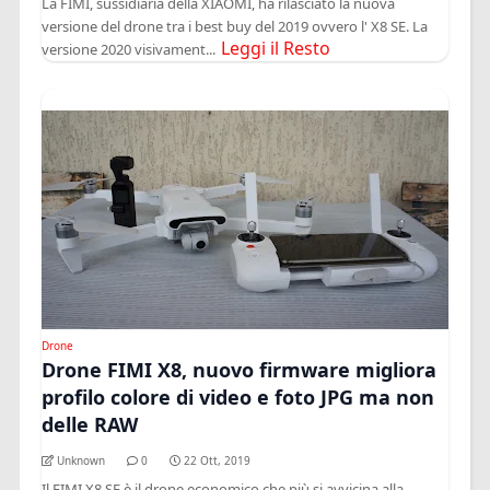
La FIMI, sussidiaria della XIAOMI, ha rilasciato la nuova
versione del drone tra i best buy del 2019 ovvero l' X8 SE. La
Leggi il Resto
versione 2020 visivament...
Drone
Drone FIMI X8, nuovo firmware migliora
profilo colore di video e foto JPG ma non
delle RAW
Unknown
0
22 Ott, 2019
Il FIMI X8 SE è il drone economico che più si avvicina alla