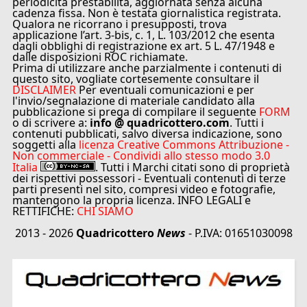
periodicità prestabilita, aggiornata senza alcuna
cadenza fissa. Non è testata giornalistica registrata.
Qualora ne ricorrano i presupposti, trova
applicazione l’art. 3-bis, c. 1, L. 103/2012 che esenta
dagli obblighi di registrazione ex art. 5 L. 47/1948 e
dalle disposizioni ROC richiamate.
Prima di utilizzare anche parzialmente i contenuti di
questo sito, vogliate cortesemente consultare il
DISCLAIMER
Per eventuali comunicazioni e per
l'invio/segnalazione di materiale candidato alla
pubblicazione si prega di compilare il seguente
FORM
o di scrivere a:
info @ quadricottero.com
. Tutti i
contenuti pubblicati, salvo diversa indicazione, sono
soggetti alla
licenza Creative Commons Attribuzione -
Non commerciale - Condividi allo stesso modo 3.0
Italia
. Tutti i Marchi citati sono di proprietà
dei rispettivi possessori - Eventuali contenuti di terze
parti presenti nel sito, compresi video e fotografie,
mantengono la propria licenza. INFO LEGALI e
RETTIFICHE:
CHI SIAMO
2013 - 2026
Quadricottero
News
- P.IVA: 01651030098