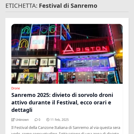
ETICHETTA:
Festival di Sanremo
Drone
Sanremo 2025: divieto di sorvolo droni
attivo durante il Festival, ecco orari e
dettagli
Unknown
0
11 Feb, 2025
Il Festival della Canzone Italiana di Sanremo al via questa sera
vede, come consuetudine, l'attivazione di una zona di divieto