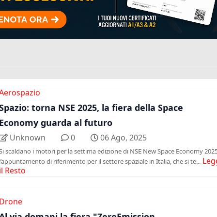
Aerospazio
Spazio: torna NSE 2025, la fiera della Space
Economy guarda al futuro
Unknown
0
06 Ago, 2025
Si scaldano i motori per la settima edizione di NSE New Space Economy 2025
Leg
l’appuntamento di riferimento per il settore spaziale in Italia, che si te...
il Resto
Drone
Al via domani la fiera "ZeroEmission