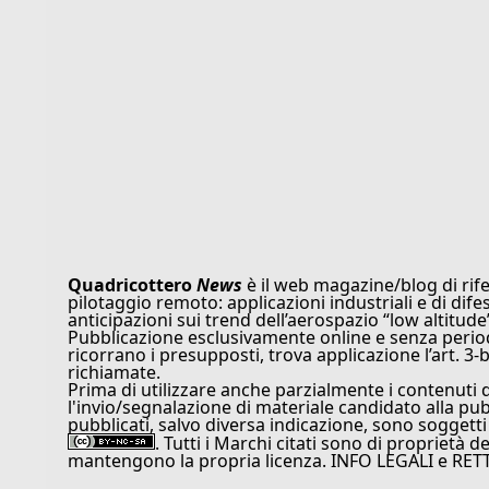
Quadricottero
News
è il web magazine/blog di rife
pilotaggio remoto: applicazioni industriali e di dife
anticipazioni sui trend dell’aerospazio “low altitude
Pubblicazione esclusivamente online e senza periodi
ricorrano i presupposti, trova applicazione l’art. 3-b
richiamate.
Prima di utilizzare anche parzialmente i contenuti 
l'invio/segnalazione di materiale candidato alla pu
pubblicati, salvo diversa indicazione, sono soggetti
. Tutti i Marchi citati sono di proprietà d
mantengono la propria licenza. INFO LEGALI e RET