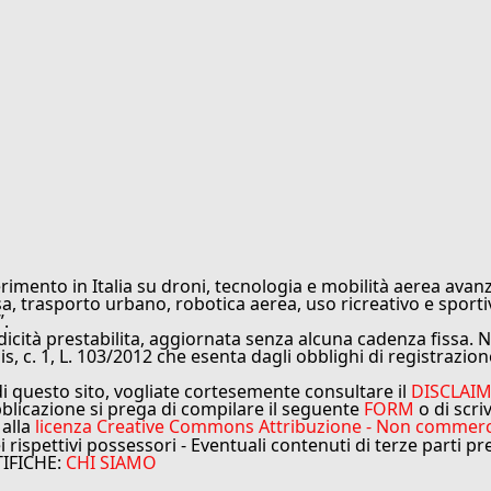
rimento in Italia su droni, tecnologia e mobilità aerea avanz
sa, trasporto urbano, robotica aerea, uso ricreativo e sporti
”.
cità prestabilita, aggiornata senza alcuna cadenza fissa. No
is, c. 1, L. 103/2012 che esenta dagli obblighi di registrazion
di questo sito, vogliate cortesemente consultare il
DISCLAI
bblicazione si prega di compilare il seguente
FORM
o di scri
 alla
licenza Creative Commons Attribuzione - Non commercial
ei rispettivi possessori - Eventuali contenuti di terze parti p
TIFICHE:
CHI SIAMO