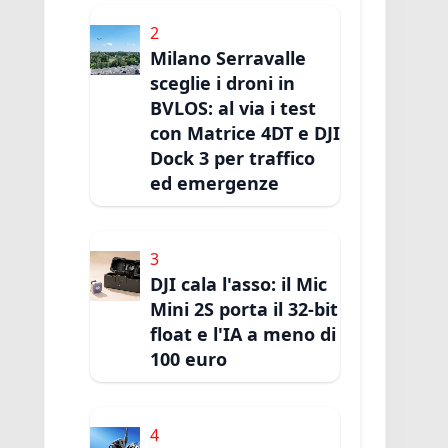
2
Milano Serravalle
sceglie i droni in
BVLOS: al via i test
con Matrice 4DT e DJI
Dock 3 per traffico
ed emergenze
3
DJI cala l'asso: il Mic
Mini 2S porta il 32-bit
float e l'IA a meno di
100 euro
4