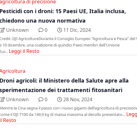
agricoltura di precisione
Pesticidi con i droni: 15 Paesi UE, Italia inclusa,
chiedono una nuova normativa
Unknown
0
11 Dic, 2024
Credit: DJI AgricoltureDurante il Consiglio Europeo "Agricoltura e Pesca" del 
e 10 dicembre, una coalizione di quindici Paesi membri dell'Unione
Leggi il Resto
Eur...
Agricoltura
Droni agricoli: il Ministero della Salute apre alla
sperimentazione dei trattamenti fitosanitari
Unknown
0
28 Nov, 2024
Mentre la Cina segna il passo con i nuovi giganti dell'agricoltura di precisione
Legg
come il DJI T100 da 149,9 kg di massa massima al decollo presentato...
il Resto