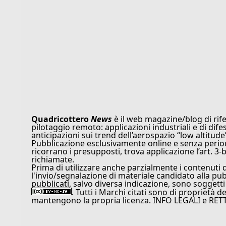
Quadricottero
News
è il web magazine/blog di rife
pilotaggio remoto: applicazioni industriali e di dife
anticipazioni sui trend dell’aerospazio “low altitude
Pubblicazione esclusivamente online e senza periodi
ricorrano i presupposti, trova applicazione l’art. 3-b
richiamate.
Prima di utilizzare anche parzialmente i contenuti 
l'invio/segnalazione di materiale candidato alla pu
pubblicati, salvo diversa indicazione, sono soggetti
. Tutti i Marchi citati sono di proprietà d
mantengono la propria licenza. INFO LEGALI e RET