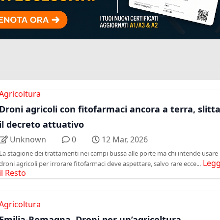
Agricoltura
Droni agricoli con fitofarmaci ancora a terra, slitt
il decreto attuativo
Unknown
0
12 Mar, 2026
La stagione dei trattamenti nei campi bussa alle porte ma chi intende usare 
Legg
droni agricoli per irrorare fitofarmaci deve aspettare, salvo rare ecce...
il Resto
Agricoltura
Emilia-Romagna, Droni per un’agricoltura