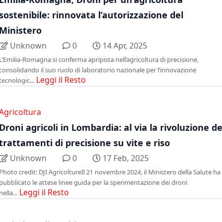
sostenibile: rinnovata l’autorizzazione del
Ministero
Unknown
0
14 Apr, 2025
L’Emilia-Romagna si conferma apripista nell’agricoltura di precisione,
consolidando il suo ruolo di laboratorio nazionale per l’innovazione
Leggi il Resto
tecnologic...
Agricoltura
Droni agricoli in Lombardia: al via la rivoluzione de
trattamenti di precisione su vite e riso
Unknown
0
17 Feb, 2025
Photo credit: DJI AgricoltureIl 21 novembre 2024, il Ministero della Salute ha
pubblicato le attese linee guida per la sperimentazione dei droni
Leggi il Resto
nella...