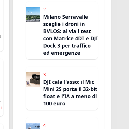
2
Milano Serravalle
sceglie i droni in
BVLOS: al via i test
9
con Matrice 4DT e DJI
Dock 3 per traffico
ed emergenze
3
DJI cala l'asso: il Mic
Mini 2S porta il 32-bit
float e l'IA a meno di
 -
100 euro
i
4