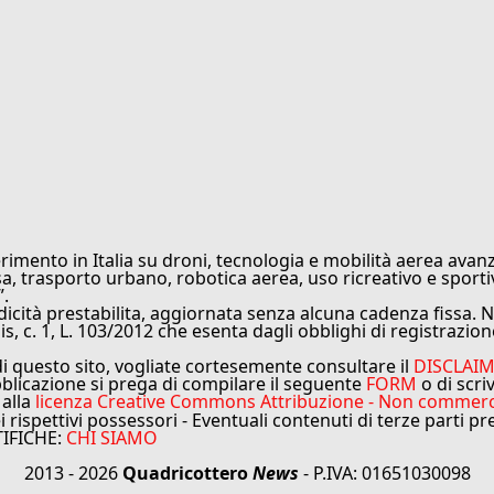
rimento in Italia su droni, tecnologia e mobilità aerea avanz
sa, trasporto urbano, robotica aerea, uso ricreativo e sporti
”.
cità prestabilita, aggiornata senza alcuna cadenza fissa. No
is, c. 1, L. 103/2012 che esenta dagli obblighi di registrazion
di questo sito, vogliate cortesemente consultare il
DISCLAI
bblicazione si prega di compilare il seguente
FORM
o di scri
 alla
licenza Creative Commons Attribuzione - Non commercial
ei rispettivi possessori - Eventuali contenuti di terze parti p
TIFICHE:
CHI SIAMO
2013 - 2026
Quadricottero
News
- P.IVA: 01651030098