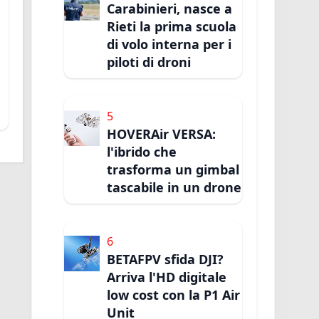
Carabinieri, nasce a
Rieti la prima scuola
di volo interna per i
piloti di droni
5
HOVERAir VERSA:
l'ibrido che
trasforma un gimbal
tascabile in un drone
6
BETAFPV sfida DJI?
Arriva l'HD digitale
low cost con la P1 Air
Unit