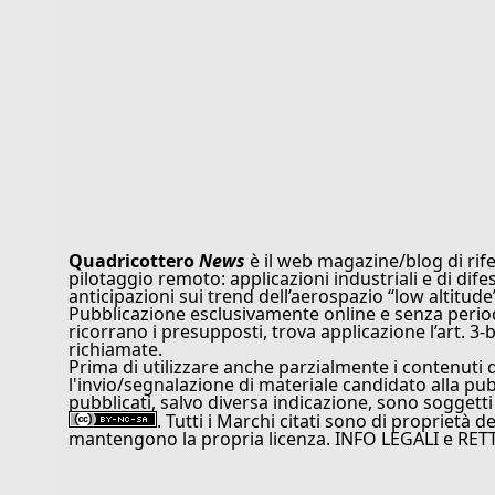
Quadricottero
News
è il web magazine/blog di rife
pilotaggio remoto: applicazioni industriali e di dife
anticipazioni sui trend dell’aerospazio “low altitude
Pubblicazione esclusivamente online e senza periodi
ricorrano i presupposti, trova applicazione l’art. 3-b
richiamate.
Prima di utilizzare anche parzialmente i contenuti 
l'invio/segnalazione di materiale candidato alla pu
pubblicati, salvo diversa indicazione, sono soggetti
. Tutti i Marchi citati sono di proprietà d
mantengono la propria licenza. INFO LEGALI e RET