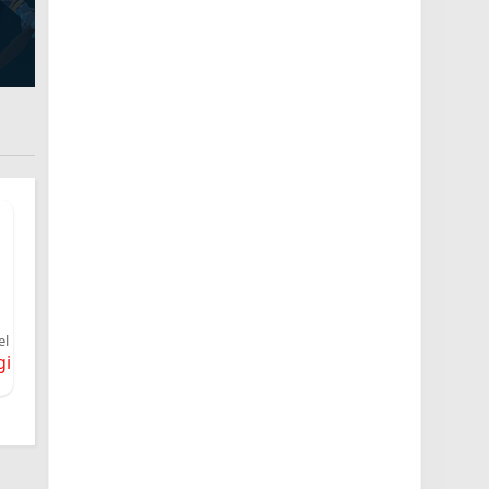
el
gi