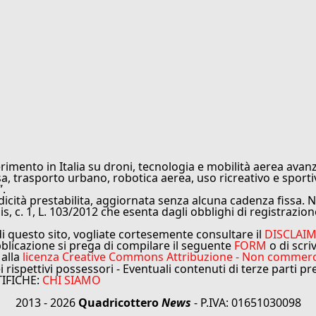
rimento in Italia su droni, tecnologia e mobilità aerea avanz
sa, trasporto urbano, robotica aerea, uso ricreativo e sporti
”.
cità prestabilita, aggiornata senza alcuna cadenza fissa. No
is, c. 1, L. 103/2012 che esenta dagli obblighi di registrazion
di questo sito, vogliate cortesemente consultare il
DISCLAI
bblicazione si prega di compilare il seguente
FORM
o di scri
 alla
licenza Creative Commons Attribuzione - Non commercial
ei rispettivi possessori - Eventuali contenuti di terze parti p
TIFICHE:
CHI SIAMO
2013 - 2026
Quadricottero
News
- P.IVA: 01651030098