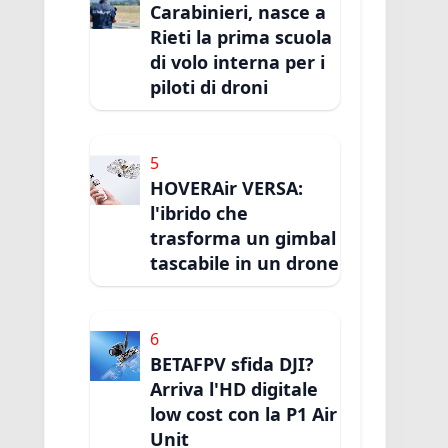
Carabinieri, nasce a
Rieti la prima scuola
di volo interna per i
piloti di droni
5
HOVERAir VERSA:
l'ibrido che
trasforma un gimbal
tascabile in un drone
6
BETAFPV sfida DJI?
Arriva l'HD digitale
low cost con la P1 Air
Unit