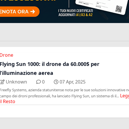
Drone
Flying Sun 1000: il drone da 60.000$ per
l’illuminazione aerea
Unknown
0
07 Apr, 2025
Freefly Systems, azienda statunitense nota per le sue soluzioni innovative n
Leg
campo dei droni professionali, ha lanciato Flying Sun, un sistema di il...
il Resto