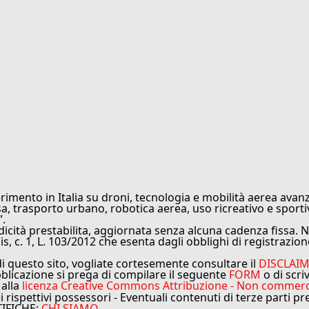
rimento in Italia su droni, tecnologia e mobilità aerea avanz
sa, trasporto urbano, robotica aerea, uso ricreativo e sporti
”.
cità prestabilita, aggiornata senza alcuna cadenza fissa. No
is, c. 1, L. 103/2012 che esenta dagli obblighi di registrazion
di questo sito, vogliate cortesemente consultare il
DISCLAI
bblicazione si prega di compilare il seguente
FORM
o di scri
 alla
licenza Creative Commons Attribuzione - Non commercial
ei rispettivi possessori - Eventuali contenuti di terze parti p
TIFICHE:
CHI SIAMO