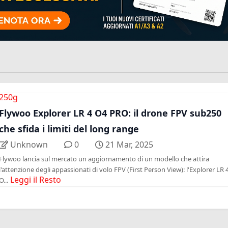
250g
Flywoo Explorer LR 4 O4 PRO: il drone FPV sub250
che sfida i limiti del long range
Unknown
0
21 Mar, 2025
Flywoo lancia sul mercato un aggiornamento di un modello che attira
l'attenzione degli appassionati di volo FPV (First Person View): l'Explorer LR 
Leggi il Resto
O...