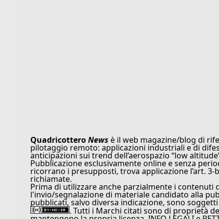
Quadricottero
News
è il web magazine/blog di rife
pilotaggio remoto: applicazioni industriali e di dife
anticipazioni sui trend dell’aerospazio “low altitude
Pubblicazione esclusivamente online e senza periodi
ricorrano i presupposti, trova applicazione l’art. 3-b
richiamate.
Prima di utilizzare anche parzialmente i contenuti 
l'invio/segnalazione di materiale candidato alla pu
pubblicati, salvo diversa indicazione, sono soggetti
. Tutti i Marchi citati sono di proprietà d
mantengono la propria licenza. INFO LEGALI e RET