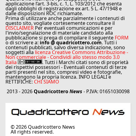
applicazione l’art. 3-bis, c. 1, L. 103/2012 che esenta
dagli obblighi di registrazione ex art. 5 L. 47/1948 e
dalle disposizioni ROC richiamate.
Prima di utilizzare anche parzialmente i contenuti di
questo sito, vogliate cortesemente consultare il
DISCLAIMER
Per eventuali comunicazioni e per
l'invio/segnalazione di materiale candidato alla
pubblicazione si prega di compilare il seguente
FORM
o di scrivere a:
info @ quadricottero.com
. Tutti i
contenuti pubblicati, salvo diversa indicazione, sono
soggetti alla
licenza Creative Commons Attribuzione -
Non commerciale - Condividi allo stesso modo 3.0
Italia
. Tutti i Marchi citati sono di proprietà
dei rispettivi possessori - Eventuali contenuti di terze
parti presenti nel sito, compresi video e fotografie,
mantengono la propria licenza. INFO LEGALI e
RETTIFICHE:
CHI SIAMO
2013 - 2026
Quadricottero
News
- P.IVA: 01651030098
©
2026
Quadricottero News
All rights reserved.