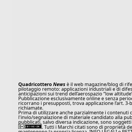
Quadricottero
News
è il web magazine/blog di rife
pilotaggio remoto: applicazioni industriali e di dife
anticipazioni sui trend dell’aerospazio “low altitude
Pubblicazione esclusivamente online e senza periodi
ricorrano i presupposti, trova applicazione l’art. 3-b
richiamate.
Prima di utilizzare anche parzialmente i contenuti 
l'invio/segnalazione di materiale candidato alla pu
pubblicati, salvo diversa indicazione, sono soggetti
. Tutti i Marchi citati sono di proprietà d
mantengono la propria licenza. INFO LEGALI e RET