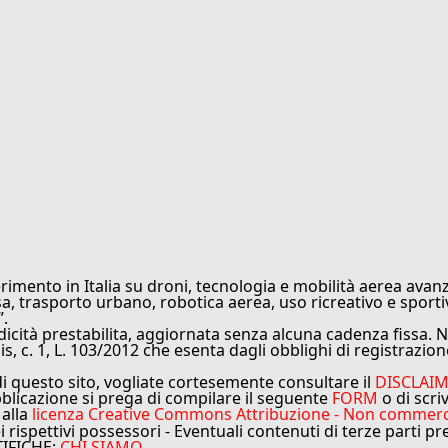
rimento in Italia su droni, tecnologia e mobilità aerea avanz
sa, trasporto urbano, robotica aerea, uso ricreativo e sporti
”.
cità prestabilita, aggiornata senza alcuna cadenza fissa. No
is, c. 1, L. 103/2012 che esenta dagli obblighi di registrazion
di questo sito, vogliate cortesemente consultare il
DISCLAI
bblicazione si prega di compilare il seguente
FORM
o di scri
 alla
licenza Creative Commons Attribuzione - Non commercial
ei rispettivi possessori - Eventuali contenuti di terze parti p
TIFICHE:
CHI SIAMO