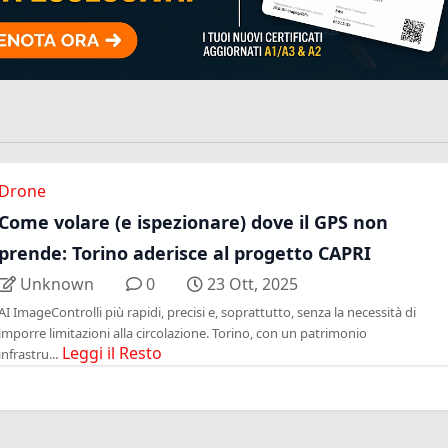
Drone
Come volare (e ispezionare) dove il GPS non
prende: Torino aderisce al progetto CAPRI
Unknown
0
23 Ott, 2025
AI ImageControlli più rapidi, precisi e, soprattutto, senza la necessità di
imporre limitazioni alla circolazione. Torino, con un patrimonio
Leggi il Resto
infrastru...