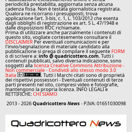
periodicità prestabilita, aggiornata senza alcuna
cadenza fissa. Non è testata giornalistica registrata.
Qualora ne ricorrano i presupposti, trova
applicazione l’art. 3-bis, c. 1, L. 103/2012 che esenta
dagli obblighi di registrazione ex art. 5 L. 47/1948 e
dalle disposizioni ROC richiamate.
Prima di utilizzare anche parzialmente i contenuti di
questo sito, vogliate cortesemente consultare il
DISCLAIMER
Per eventuali comunicazioni e per
l'invio/segnalazione di materiale candidato alla
pubblicazione si prega di compilare il seguente
FORM
o di scrivere a:
info @ quadricottero.com
. Tutti i
contenuti pubblicati, salvo diversa indicazione, sono
soggetti alla
licenza Creative Commons Attribuzione -
Non commerciale - Condividi allo stesso modo 3.0
Italia
. Tutti i Marchi citati sono di proprietà
dei rispettivi possessori - Eventuali contenuti di terze
parti presenti nel sito, compresi video e fotografie,
mantengono la propria licenza. INFO LEGALI e
RETTIFICHE:
CHI SIAMO
2013 - 2026
Quadricottero
News
- P.IVA: 01651030098