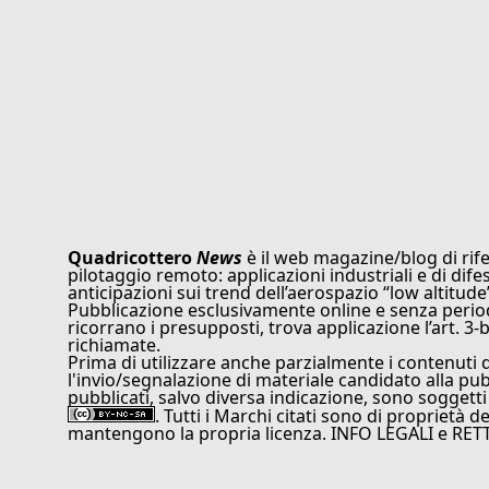
Quadricottero
News
è il web magazine/blog di rife
pilotaggio remoto: applicazioni industriali e di dife
anticipazioni sui trend dell’aerospazio “low altitude
Pubblicazione esclusivamente online e senza periodi
ricorrano i presupposti, trova applicazione l’art. 3-b
richiamate.
Prima di utilizzare anche parzialmente i contenuti 
l'invio/segnalazione di materiale candidato alla pu
pubblicati, salvo diversa indicazione, sono soggetti
. Tutti i Marchi citati sono di proprietà d
mantengono la propria licenza. INFO LEGALI e RET