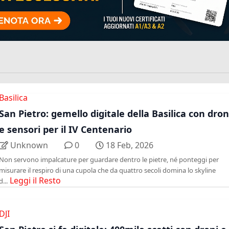
Basilica
San Pietro: gemello digitale della Basilica con dron
e sensori per il IV Centenario
Unknown
0
18 Feb, 2026
Non servono impalcature per guardare dentro le pietre, né ponteggi per
misurare il respiro di una cupola che da quattro secoli domina lo skyline
Leggi il Resto
d...
DJI