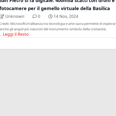
San Pietro si fa digitale: 400mila scatti con droni e
fotocamere per il gemello virtuale della Basilica
Unknown
0
14 Nov, 2024
Credit: MicrosoftUn'alleanza tra tecnologia e arte sacra permette di esplorar
anche gli angoli più nascosti del monumento simbolo della cristianità.
Leggi il Resto
...