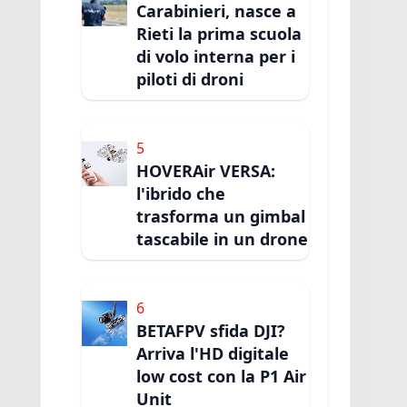
Carabinieri, nasce a
Rieti la prima scuola
di volo interna per i
piloti di droni
5
HOVERAir VERSA:
l'ibrido che
trasforma un gimbal
tascabile in un drone
6
BETAFPV sfida DJI?
Arriva l'HD digitale
low cost con la P1 Air
Unit