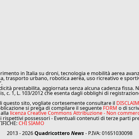
rimento in Italia su droni, tecnologia e mobilità aerea avanz
sa, trasporto urbano, robotica aerea, uso ricreativo e sporti
”.
cità prestabilita, aggiornata senza alcuna cadenza fissa. No
is, c. 1, L. 103/2012 che esenta dagli obblighi di registrazion
di questo sito, vogliate cortesemente consultare il
DISCLAI
bblicazione si prega di compilare il seguente
FORM
o di scri
 alla
licenza Creative Commons Attribuzione - Non commercial
ei rispettivi possessori - Eventuali contenuti di terze parti p
TIFICHE:
CHI SIAMO
2013 - 2026
Quadricottero
News
- P.IVA: 01651030098