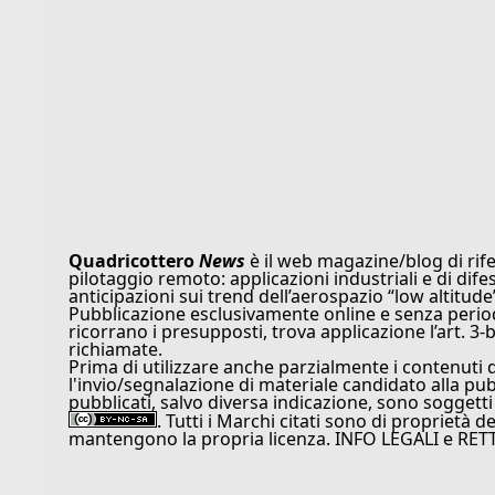
Quadricottero
News
è il web magazine/blog di rife
pilotaggio remoto: applicazioni industriali e di dife
anticipazioni sui trend dell’aerospazio “low altitude
Pubblicazione esclusivamente online e senza periodi
ricorrano i presupposti, trova applicazione l’art. 3-b
richiamate.
Prima di utilizzare anche parzialmente i contenuti 
l'invio/segnalazione di materiale candidato alla pu
pubblicati, salvo diversa indicazione, sono soggetti
. Tutti i Marchi citati sono di proprietà d
mantengono la propria licenza. INFO LEGALI e RET