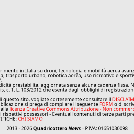
rimento in Italia su droni, tecnologia e mobilità aerea avanz
sa, trasporto urbano, robotica aerea, uso ricreativo e sporti
”.
cità prestabilita, aggiornata senza alcuna cadenza fissa. No
is, c. 1, L. 103/2012 che esenta dagli obblighi di registrazion
di questo sito, vogliate cortesemente consultare il
DISCLAI
bblicazione si prega di compilare il seguente
FORM
o di scri
 alla
licenza Creative Commons Attribuzione - Non commercial
ei rispettivi possessori - Eventuali contenuti di terze parti p
TIFICHE:
CHI SIAMO
2013 - 2026
Quadricottero
News
- P.IVA: 01651030098