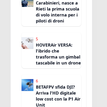
Carabinieri, nasce a
Rieti la prima scuola
di volo interna per i
piloti di droni
5
HOVERAir VERSA:
l'ibrido che
trasforma un gimbal
tascabile in un drone
6
BETAFPV sfida DJI?
Arriva l'HD digitale
low cost con la P1 Air
Unit