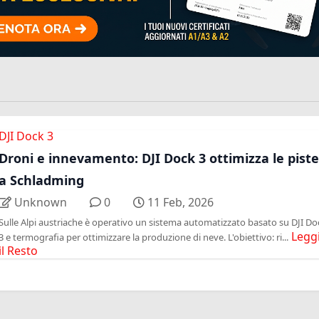
DJI Dock 3
Droni e innevamento: DJI Dock 3 ottimizza le piste
a Schladming
Unknown
0
11 Feb, 2026
Sulle Alpi austriache è operativo un sistema automatizzato basato su DJI Do
Legg
3 e termografia per ottimizzare la produzione di neve. L'obiettivo: ri...
il Resto