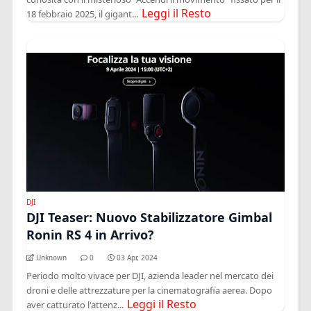
Leggi il Resto
18 febbraio 2025, il gigant...
DJI
DJI Teaser: Nuovo Stabilizzatore Gimbal
Ronin RS 4 in Arrivo?
Unknown
0
03 Apr, 2024
Periodo molto vivace per DJI, azienda leader nel mercato dei
droni e delle attrezzature per la cinematografia aerea. Dopo
Leggi il Resto
aver catturato l'attenz...