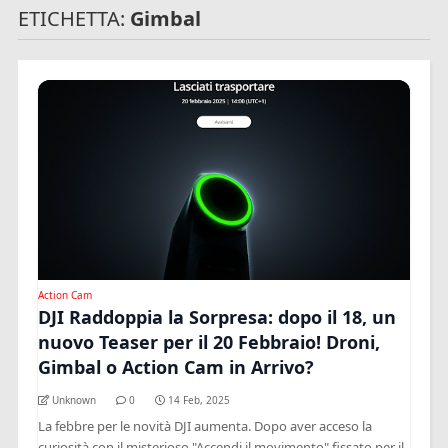
ETICHETTA:
Gimbal
Action Cam
DJI Raddoppia la Sorpresa: dopo il 18, un
nuovo Teaser per il 20 Febbraio! Droni,
Gimbal o Action Cam in Arrivo?
Unknown
0
14 Feb, 2025
La febbre per le novità DJI aumenta. Dopo aver acceso la
curiosità con il misterioso "Accendi il movimento" fissato per il