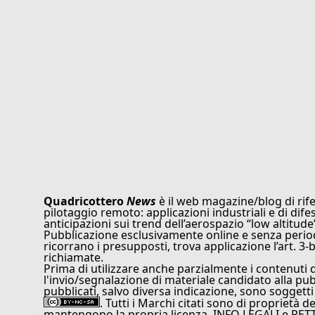
Quadricottero
News
è il web magazine/blog di rife
pilotaggio remoto: applicazioni industriali e di dife
anticipazioni sui trend dell’aerospazio “low altitude
Pubblicazione esclusivamente online e senza periodi
ricorrano i presupposti, trova applicazione l’art. 3-b
richiamate.
Prima di utilizzare anche parzialmente i contenuti 
l'invio/segnalazione di materiale candidato alla pu
pubblicati, salvo diversa indicazione, sono soggetti
. Tutti i Marchi citati sono di proprietà d
mantengono la propria licenza. INFO LEGALI e RET