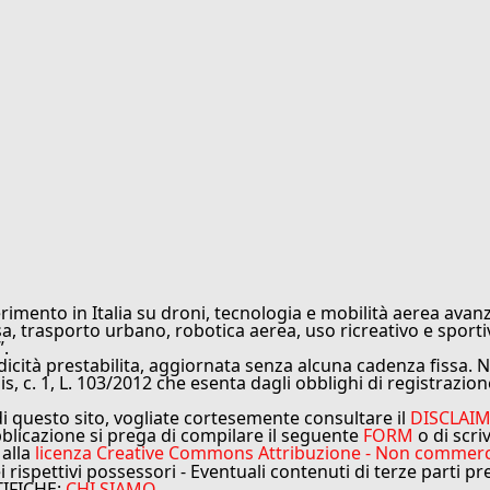
rimento in Italia su droni, tecnologia e mobilità aerea avanz
sa, trasporto urbano, robotica aerea, uso ricreativo e sporti
”.
cità prestabilita, aggiornata senza alcuna cadenza fissa. No
is, c. 1, L. 103/2012 che esenta dagli obblighi di registrazion
di questo sito, vogliate cortesemente consultare il
DISCLAI
bblicazione si prega di compilare il seguente
FORM
o di scri
 alla
licenza Creative Commons Attribuzione - Non commercial
ei rispettivi possessori - Eventuali contenuti di terze parti p
TIFICHE:
CHI SIAMO